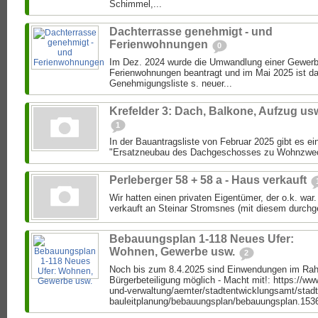
Schimmel,...
Dachterrasse genehmigt - und
Ferienwohnungen
0
Im Dez. 2024 wurde die Umwandlung einer Gewerbe
Ferienwohnungen beantragt und im Mai 2025 ist da
Genehmigungsliste s. neuer...
Krefelder 3: Dach, Balkone, Aufzug us
1
In der Bauantragsliste von Februar 2025 gibt es ei
"Ersatzneubau des Dachgeschosses zu Wohnzweck
Perleberger 58 + 58 a - Haus verkauft
Wir hatten einen privaten Eigentümer, der o.k. war
verkauft an Steinar Stromsnes (mit diesem durchge
Bebauungsplan 1-118 Neues Ufer:
Wohnen, Gewerbe usw.
2
Noch bis zum 8.4.2025 sind Einwendungen im Rahm
Bürgerbeteiligung möglich - Macht mit!: https://www.
und-verwaltung/aemter/stadtentwicklungsamt/stadt
bauleitplanung/bebauungsplan/bebauungsplan.1536