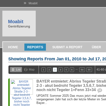
»
Moabit
Moabit
Gentrifizierung
HOME
REPORTS
SUBMIT A REPORT
ÜBER
Showing Reports From
Jan 01, 2010 to Jul 17, 2
…
List
Map
41-60 
1
2
3
4
5
6
54
55
BAYER entmietet: Abriss Tegeler Stra
2-3 - akut bedroht Tegeler 3,5,6,7, bishe
noch nicht Tegeler 1+Fenn 33+34
10
UPDATE Sommer 2025 Das muss jetzt mal wieder
vergangenen Jahr hat sich der letzte Mieter im Seit
Bayer...