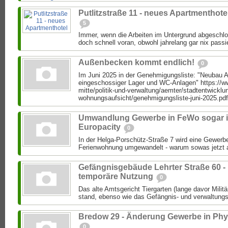
Putlitzstraße 11 - neues Apartmenthote
5
Immer, wenn die Arbeiten im Untergrund abgeschlo
doch schnell voran, obwohl jahrelang gar nix passier
Außenbecken kommt endlich!
0
Im Juni 2025 in der Genehmigungsliste: "Neubau
eingeschossiger Lager und WC-Anlagen" https://ww
mitte/politik-und-verwaltung/aemter/stadtentwickl
wohnungsaufsicht/genehmigungsliste-juni-2025.pd
Umwandlung Gewerbe in FeWo sogar 
Europacity
0
In der Helga-Porschütz-Straße 7 wird eine Gewerbe
Ferienwohnung umgewandelt - warum sowas jetzt a
Gefängnisgebäude Lehrter Straße 60 -
temporäre Nutzung
0
Das alte Amtsgericht Tiergarten (lange davor Militär
stand, ebenso wie das Gefängnis- und verwaltung
Bredow 29 - Änderung Gewerbe in Phy
0