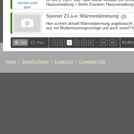
Hausverwaltung = Berlin Eiendom Hausverwaltung (
Spener 23 a-e: Wärmedämmung
1
Hier scheint aktuell Wärmedämmung angebraucht z
aus mit Modernisierungsumlage und auch sonst? M
…
List
Map
41-60 
1
2
3
4
5
6
54
55
Home
Submit a Report
Contact Us
Crowdmap TOS