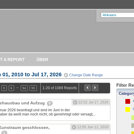
T A REPORT
ÜBER
 01, 2010 to Jul 17, 2026
Change Date Range
Filter R
…
1-20 of 1089 Reports
5
6
54
55
Categor
22:52 Jul 17, 2026
achausbau und Aufzug
0
uar 2026 beantragt und sind im Juni in der
aber da weiß man noch nicht, ob genehmigt oder versagt,...
 Kunstraum geschlossen,
12:05 Jun 12, 2026
u
1