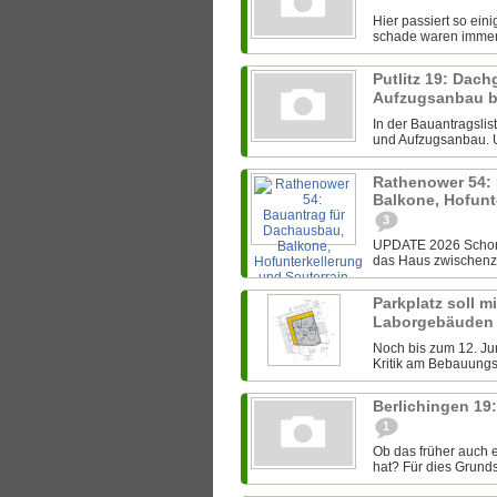
Hier passiert so ein
schade waren immer i
Putlitz 19: Da
Aufzugsanbau b
In der Bauantragsli
und Aufzugsanbau. Un
Rathenower 54:
Balkone, Hofunt
3
UPDATE 2026 Schon 
das Haus zwischenzei
Parkplatz soll m
Laborgebäuden
Noch bis zum 12. J
Kritik am Bebauungsp
Berlichingen 1
1
Ob das früher auch 
hat? Für dies Grundst