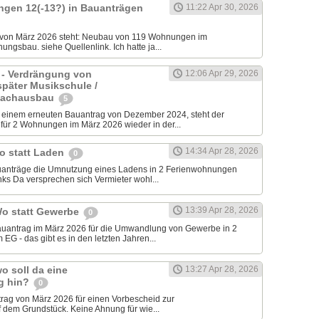
ngen 12(-13?) in Bauanträgen
11:22 Apr 30, 2026
 von März 2026 steht: Neubau von 119 Wohnungen im
ungsbau. siehe Quellenlink. Ich hatte ja...
 - Verdrängung von
12:06 Apr 29, 2026
später Musikschule /
Dachausbau
5
inem erneuten Bauantrag von Dezember 2024, steht der
ür 2 Wohnungen im März 2026 wieder in der...
14:34 Apr 28, 2026
o statt Laden
0
auanträge die Umnutzung eines Ladens in 2 Ferienwohnungen
ks Da versprechen sich Vermieter wohl...
13:39 Apr 28, 2026
Wo statt Gewerbe
0
Bauantrag im März 2026 für die Umwandlung von Gewerbe in 2
G - das gibt es in den letzten Jahren...
o soll da eine
13:27 Apr 28, 2026
g hin?
0
trag von März 2026 für einen Vorbescheid zur
 dem Grundstück. Keine Ahnung für wie...