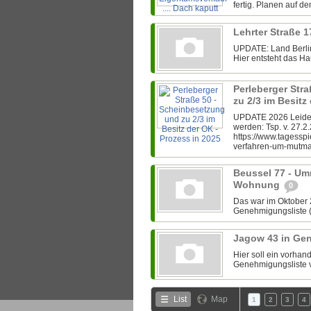
fertig. Planen auf d
Lehrter Straße 1
UPDATE: Land Berlin
Hier entsteht das Hau
Perleberger Str
zu 2/3 im Besitz
UPDATE 2026 Leider 
werden: Tsp. v. 27.2
https://www.tagesspi
verfahren-um-mutmas
Beussel 77 - Um
Wohnung
0
Das war im Oktober 
Genehmigungsliste (s
Jagow 43 in Ge
Hier soll ein vorha
Genehmigungsliste v
List
Map
1
2
3
4