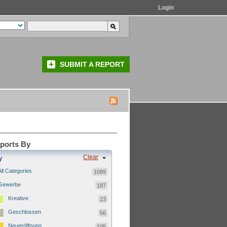
Login
SUBMIT A REPORT
eports By
Clear
y
All Categories
1089
Gewerbe
187
Kreative
23
Geschlossen
56
Neueröffnung
105