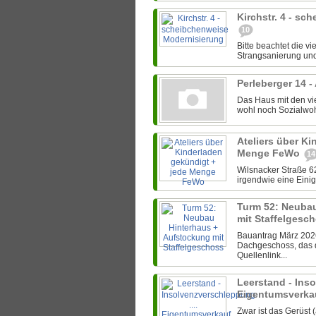
Kirchstr. 4 - s
10
Bitte beachtet die v
Strangsanierung und
Perleberger 14 -
Das Haus mit den vi
wohl noch Sozialwohn
Ateliers über Ki
Menge FeWo
14
Wilsnacker Straße 62
irgendwie eine Einig
Turm 52: Neuba
mit Staffelgesc
Bauantrag März 2026:
Dachgeschoss, das 
Quellenlink...
Leerstand - Inso
Eigentumsverkau
Zwar ist das Gerüst 