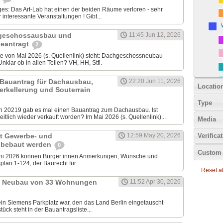
iges: Das Art-Lab hat einen der beiden Räume verloren - sehr
nteressante Veranstaltungen ! Gibt...
chgeschossausbau und
11:45 Jun 12, 2026
eantragt
2
ste von Mai 2026 (s. Quellenlink) steht: Dachgeschossneubau
klar ob in allen Teilen? VH, HH, Stfl.
 Bauantrag für Dachausbau,
22:20 Jun 11, 2026
Locatio
erkellerung und Souterrain
Type
20219 gab es mal einen Bauantrag zum Dachausbau. Ist
tlich wieder verkauft worden? Im Mai 2026 (s. Quellenlink)...
Media
it Gewerbe- und
12:59 May 20, 2026
Verifica
 bebaut werden
0
Custom 
uni 2026 können Bürger:innen Anmerkungen, Wünsche und
lan 1-124, der Baurecht für...
Reset all
9: Neubau von 33 Wohnungen
11:52 Apr 30, 2026
ein Siemens Parkplatz war, den das Land Berlin eingetauscht
ück steht in der Bauantragsliste...