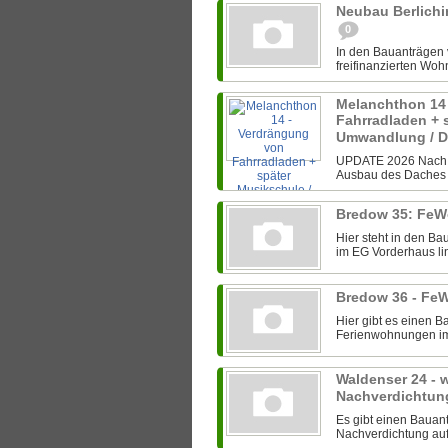
Neubau Berlichi
0
In den Bauanträgen
freifinanzierten Wohn
Melanchthon 14
Fahrradladen + 
Umwandlung / 
UPDATE 2026 Nach e
Ausbau des Daches f
Bredow 35: FeW
Hier steht in den B
im EG Vorderhaus lin
Bredow 36 - Fe
Hier gibt es einen 
Ferienwohnungen im E
Waldenser 24 - w
Nachverdichtun
Es gibt einen Bauan
Nachverdichtung auf