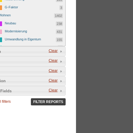
G-Faktor
3
Wohnen
1402
Neubau
238
Modernisierung
431
Umwandlung in Eigentum
155
Kostenmietverdrängung
23
Clear
n
Ferienwohnung
151
Clear
Eigentümerwechsel
335
Clear
Leerstand
69
Clear
tion
Clear
Fields
 filters
FILTER REPORTS