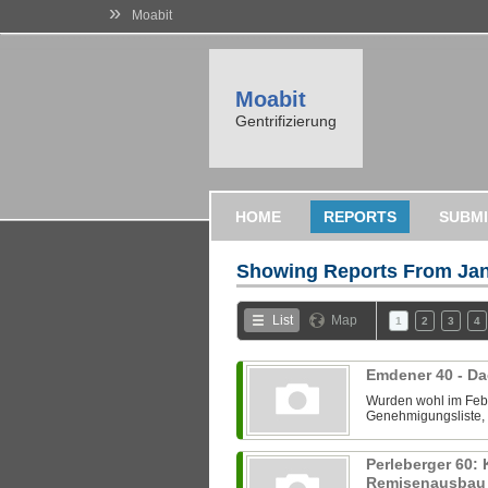
»
Moabit
Moabit
Gentrifizierung
HOME
REPORTS
SUBMI
Showing Reports From
Jan
List
Map
1
2
3
4
Emdener 40 - D
Wurden wohl im Febr
Genehmigungsliste, 
Perleberger 60:
Remisenausba