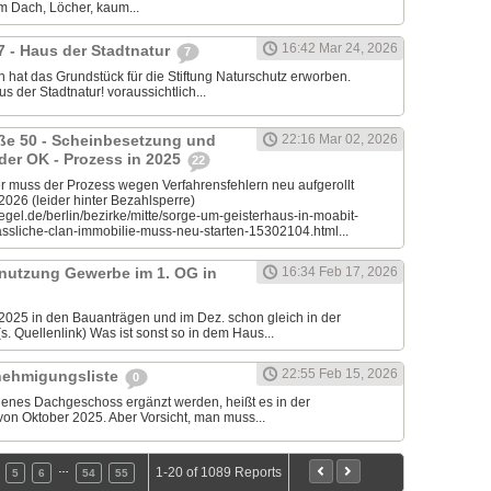
em Dach, Löcher, kaum...
16:42 Mar 24, 2026
7 - Haus der Stadtnatur
7
 hat das Grundstück für die Stiftung Naturschutz erworben.
s der Stadtnatur! voraussichtlich...
aße 50 - Scheinbesetzung und
22:16 Mar 02, 2026
 der OK - Prozess in 2025
22
muss der Prozess wegen Verfahrensfehlern neu aufgerollt
.2026 (leider hinter Bezahlsperre)
egel.de/berlin/bezirke/mitte/sorge-um-geisterhaus-in-moabit-
sliche-clan-immobilie-muss-neu-starten-15302104.html...
nutzung Gewerbe im 1. OG in
16:34 Feb 17, 2026
2025 in den Bauanträgen und im Dez. schon gleich in der
. Quellenlink) Was ist sonst so in dem Haus...
22:55 Feb 15, 2026
nehmigungsliste
0
ndenes Dachgeschoss ergänzt werden, heißt es in der
on Oktober 2025. Aber Vorsicht, man muss...
…
1-20 of 1089 Reports
5
6
54
55