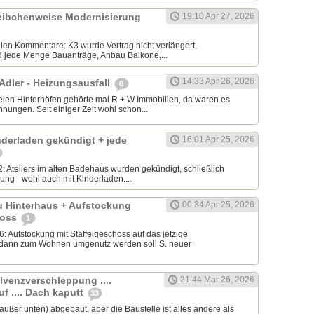
cheibchenweise Modernisierung
19:10 Apr 27, 2026
ielen Kommentare: K3 wurde Vertrag nicht verlängert,
 jede Menge Bauanträge, Anbau Balkone,...
14:33 Apr 26, 2026
 Adler - Heizungsausfall
0
elen Hinterhöfen gehörte mal R + W Immobilien, da waren es
ungen. Seit einiger Zeit wohl schon...
nderladen gekündigt + jede
16:01 Apr 25, 2026
: Ateliers im alten Badehaus wurden gekündigt, schließlich
ung - wohl auch mit Kinderladen....
u Hinterhaus + Aufstockung
00:34 Apr 25, 2026
hoss
1
 Aufstockung mit Staffelgeschoss auf das jetzige
dann zum Wohnen umgenutz werden soll S. neuer
lvenzverschleppung ....
21:44 Mar 26, 2026
f .... Dach kaputt
33
(außer unten) abgebaut, aber die Baustelle ist alles andere als