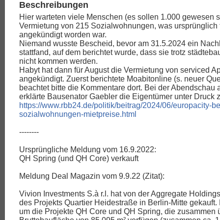
Beschreibungen
Hier warteten viele Menschen (es sollen 1.000 gewesen se
Vermietung von 215 Sozialwohnungen, was ursprünglich 
angekündigt worden war.
Niemand wusste Bescheid, bevor am 31.5.2024 ein Nachb
stattfand, auf dem berichtet wurde, dass sie trotz städteb
nicht kommen werden.
Habyt hat dann für August die Vermietung von serviced A
angekündigt. Zuerst berichtete Moabitonline (s. neuer Que
beachtet bitte die Kommentare dort. Bei der Abendschau 
erklärte Bausenator Gaebler die Eigentümer unter Druck z
https://www.rbb24.de/politik/beitrag/2024/06/europacity-ber
sozialwohnungen-mietpreise.html
--------
Ursprüngliche Meldung vom 16.9.2022:
QH Spring (und QH Core) verkauft
Meldung Deal Magazin vom 9.9.22 (Zitat):
Vivion Investments S.à r.l. hat von der Aggregate Holding
des Projekts Quartier Heidestraße in Berlin-Mitte gekauft.
um die Projekte QH Core und QH Spring, die zusammen 