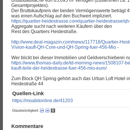
Bruttobaufläche von 85.095 m² verfügen (zusammen ca. 
Gesamtprojektes).
Der Bruttokaufpreis der beiden Vermögenswerte beträgt 4
was einen Aufschlag auf den Buchwert impliziert.
https://quartier-heidestrasse.com/quartier-heidestrasse/qh
Aggregate sucht nach weiteren Käufern über den
Rest des Quartiers Heidestraße.
http://www.deal-magazin.com/news/117718/Quartier-Heid
Vivion-kauft-QH-Core-und-QH-Spring-fuer-456-Mio
-
Wer blickt bei dieser Immobilien und Geldverschieberei 
https://www.thomas-daily.de/td-morning-news/1508107-ber
kauft-teile-der-heidestrasse-fuer-456-mio-euro/
Zum Block QH Spring gehört auch das Urban Loft Hotel in
Heidestraße 44
Quellen-Link
https://moabitonline.de/41203
Glaubwürdigkeit:
0
Kommentare