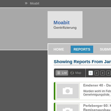
»
Moabit
Moabit
Gentrifizierung
HOME
REPORTS
SUBMI
Showing Reports From
Jan
List
Map
1
2
3
4
Emdener 40 - D
Wurden wohl im Febr
Genehmigungsliste, 
Perleberger 60:
Remisenausba