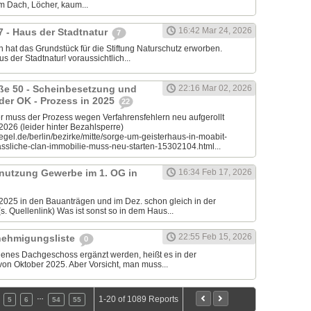
em Dach, Löcher, kaum...
16:42 Mar 24, 2026
7 - Haus der Stadtnatur
7
 hat das Grundstück für die Stiftung Naturschutz erworben.
s der Stadtnatur! voraussichtlich...
aße 50 - Scheinbesetzung und
22:16 Mar 02, 2026
 der OK - Prozess in 2025
22
muss der Prozess wegen Verfahrensfehlern neu aufgerollt
.2026 (leider hinter Bezahlsperre)
egel.de/berlin/bezirke/mitte/sorge-um-geisterhaus-in-moabit-
sliche-clan-immobilie-muss-neu-starten-15302104.html...
nutzung Gewerbe im 1. OG in
16:34 Feb 17, 2026
2025 in den Bauanträgen und im Dez. schon gleich in der
. Quellenlink) Was ist sonst so in dem Haus...
22:55 Feb 15, 2026
nehmigungsliste
0
ndenes Dachgeschoss ergänzt werden, heißt es in der
on Oktober 2025. Aber Vorsicht, man muss...
…
1-20 of 1089 Reports
5
6
54
55