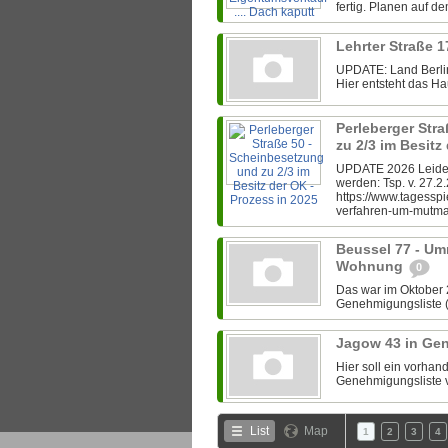
fertig. Planen auf d
Lehrter Straße 1
UPDATE: Land Berlin
Hier entsteht das Hau
Perleberger Str
zu 2/3 im Besitz
UPDATE 2026 Leider 
werden: Tsp. v. 27.2
https://www.tagesspi
verfahren-um-mutmas
Beussel 77 - Um
Wohnung
0
Das war im Oktober 
Genehmigungsliste (s
Jagow 43 in Ge
Hier soll ein vorha
Genehmigungsliste v
List
Map
1
2
3
4