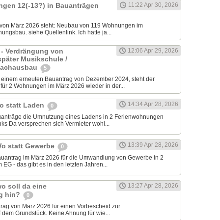
ngen 12(-13?) in Bauanträgen
11:22 Apr 30, 2026
 von März 2026 steht: Neubau von 119 Wohnungen im
ungsbau. siehe Quellenlink. Ich hatte ja...
 - Verdrängung von
12:06 Apr 29, 2026
später Musikschule /
Dachausbau
5
inem erneuten Bauantrag von Dezember 2024, steht der
ür 2 Wohnungen im März 2026 wieder in der...
14:34 Apr 28, 2026
o statt Laden
0
auanträge die Umnutzung eines Ladens in 2 Ferienwohnungen
ks Da versprechen sich Vermieter wohl...
13:39 Apr 28, 2026
Wo statt Gewerbe
0
Bauantrag im März 2026 für die Umwandlung von Gewerbe in 2
G - das gibt es in den letzten Jahren...
o soll da eine
13:27 Apr 28, 2026
g hin?
0
trag von März 2026 für einen Vorbescheid zur
 dem Grundstück. Keine Ahnung für wie...