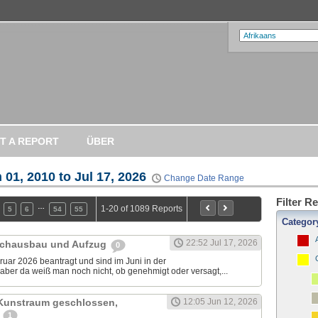
T A REPORT
ÜBER
 01, 2010 to Jul 17, 2026
Change Date Range
Filter R
…
1-20 of 1089 Reports
5
6
54
55
Categor
22:52 Jul 17, 2026
achausbau und Aufzug
0
uar 2026 beantragt und sind im Juni in der
aber da weiß man noch nicht, ob genehmigt oder versagt,...
 Kunstraum geschlossen,
12:05 Jun 12, 2026
u
1