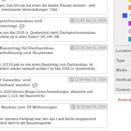
iges: Das Art-Lab hat einen der beiden Räume verloren - sehr
nteressante Veranstaltungen ! Gibt...
chgeschossausbau und
11:45 Jun 12, 2026
eantragt
2
ste von Mai 2026 (s. Quellenlink) steht: Dachgeschossneubau
klar ob in allen Teilen? VH, HH, Stfl.
 Bauantrag für Dachausbau,
22:20 Jun 11, 2026
Locatio
erkellerung und Souterrain
Type
20219 gab es mal einen Bauantrag zum Dachausbau. Ist
tlich wieder verkauft worden? Im Mai 2026 (s. Quellenlink)...
Media
it Gewerbe- und
12:59 May 20, 2026
Verifica
 bebaut werden
0
Custom 
uni 2026 können Bürger:innen Anmerkungen, Wünsche und
lan 1-124, der Baurecht für...
Reset all
9: Neubau von 33 Wohnungen
11:52 Apr 30, 2026
ein Siemens Parkplatz war, den das Land Berlin eingetauscht
ück steht in der Bauantragsliste...