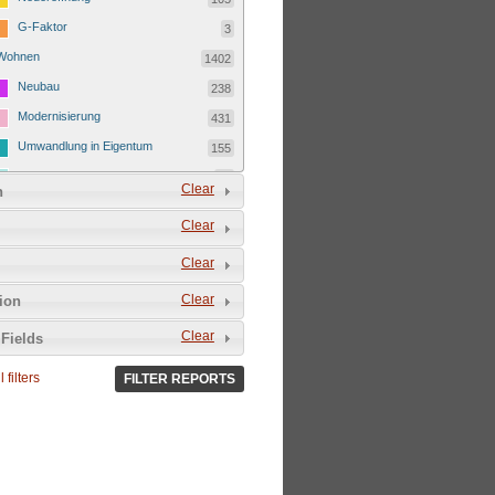
G-Faktor
3
Wohnen
1402
Neubau
238
Modernisierung
431
Umwandlung in Eigentum
155
Kostenmietverdrängung
23
Clear
n
Ferienwohnung
151
Clear
Eigentümerwechsel
335
Clear
Leerstand
69
Clear
tion
Clear
Fields
 filters
FILTER REPORTS