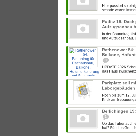
Hier passiert so ein
schade waren immer i
Putlitz 19: Da
Aufzugsanbau b
In der Bauantragsli
und Aufzugsanbau. Un
Rathenower 54:
Balkone, Hofunt
3
UPDATE 2026 Schon 
das Haus zwischenzei
Parkplatz soll m
Laborgebäuden
Noch bis zum 12. J
Kritik am Bebauungsp
Berlichingen 1
1
Ob das früher auch 
hat? Für dies Grundst