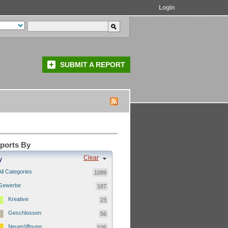
Login
SUBMIT A REPORT
eports By
Clear
y
All Categories
1089
Gewerbe
187
Kreative
23
Geschlossen
56
Neueröffnung
105