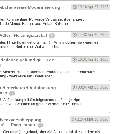
cheibchenweise Modernisierung
19:10 Apr 27, 2026
ielen Kommentare: K3 wurde Vertrag nicht verlängert,
 jede Menge Bauanträge, Anbau Balkone,...
14:33 Apr 26, 2026
 Adler - Heizungsausfall
0
elen Hinterhöfen gehörte mal R + W Immobilien, da waren es
ungen. Seit einiger Zeit wohl schon...
nderladen gekündigt + jede
16:01 Apr 25, 2026
: Ateliers im alten Badehaus wurden gekündigt, schließlich
ung - wohl auch mit Kinderladen....
u Hinterhaus + Aufstockung
00:34 Apr 25, 2026
hoss
1
 Aufstockung mit Staffelgeschoss auf das jetzige
dann zum Wohnen umgenutz werden soll S. neuer
lvenzverschleppung ....
21:44 Mar 26, 2026
f .... Dach kaputt
33
(außer unten) abgebaut, aber die Baustelle ist alles andere als