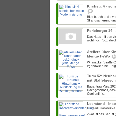
Kirchstr. 4 - s
10
Bitte beachtet die v
Strangsanierung und
Perleberger 14 -
Das Haus mit den vi
wohl noch Sozialwohn
Ateliers über Ki
Menge FeWo
14
Wilsnacker Straße 62
irgendwie eine Einig
Turm 52: Neuba
mit Staffelgesc
Bauantrag März 2026:
Dachgeschoss, das 
Quellenlink...
Leerstand - Inso
Eigentumsverkau
Zwar ist das Gerüst 