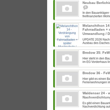
Neubau Berlichi
0
In den Bauanträgen
freifinanzierten Wohn
Melanchthon 14
Fahrradladen + 
Umwandlung / 
UPDATE 2026 Nach e
Ausbau des Daches f
Bredow 35: FeW
Hier steht in den B
im EG Vorderhaus lin
Bredow 36 - Fe
Hier gibt es einen 
Ferienwohnungen im E
Waldenser 24 - w
Nachverdichtun
Es gibt einen Bauan
Nachverdichtung auf