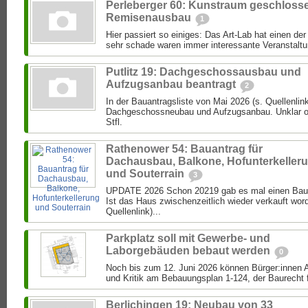
Perleberger 60: Kunstraum geschloss
Remisenausbau
1
Hier passiert so einiges: Das Art-Lab hat einen de
sehr schade waren immer interessante Veranstaltun
Putlitz 19: Dachgeschossausbau und
Aufzugsanbau beantragt
2
In der Bauantragsliste von Mai 2026 (s. Quellenlink
Dachgeschossneubau und Aufzugsanbau. Unklar ob 
Stfl.
Rathenower 54: Bauantrag für
Dachausbau, Balkone, Hofunterkeller
und Souterrain
3
UPDATE 2026 Schon 20219 gab es mal einen Bau
Ist das Haus zwischenzeitlich wieder verkauft wor
Quellenlink)...
Parkplatz soll mit Gewerbe- und
Laborgebäuden bebaut werden
0
Noch bis zum 12. Juni 2026 können Bürger:inne
und Kritik am Bebauungsplan 1-124, der Baurecht f
Berlichingen 19: Neubau von 33