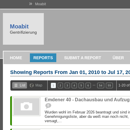
»
Moabit
Moabit
Gentrifizierung
HOME
REPORTS
SUBMIT A REPORT
ÜBER
Showing Reports From
Jan 01, 2010 to Jul 17, 2
…
List
Map
1-20 o
1
2
3
4
5
6
54
55
Emdener 40 - Dachausbau und Aufzug
0
Wurden wohl im Februar 2026 beantragt und sind im
Genehmigungsliste, aber da weiß man noch nicht,
versagt,...