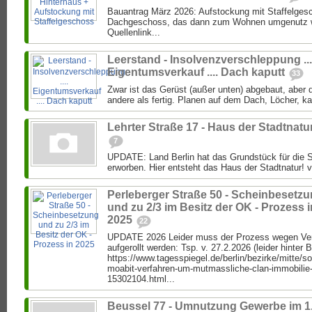
Bauantrag März 2026: Aufstockung mit Staffelgesc
Dachgeschoss, das dann zum Wohnen umgenutz we
Quellenlink...
Leerstand - Insolvenzverschleppung ...
Eigentumsverkauf .... Dach kaputt
33
Zwar ist das Gerüst (außer unten) abgebaut, aber di
andere als fertig. Planen auf dem Dach, Löcher, k
Lehrter Straße 17 - Haus der Stadtnatu
7
UPDATE: Land Berlin hat das Grundstück für die S
erworben. Hier entsteht das Haus der Stadtnatur! vo
Perleberger Straße 50 - Scheinbesetz
und zu 2/3 im Besitz der OK - Prozess i
2025
22
UPDATE 2026 Leider muss der Prozess wegen Ver
aufgerollt werden: Tsp. v. 27.2.2026 (leider hinter 
https://www.tagesspiegel.de/berlin/bezirke/mitte/s
moabit-verfahren-um-mutmassliche-clan-immobilie
15302104.html...
Beussel 77 - Umnutzung Gewerbe im 1