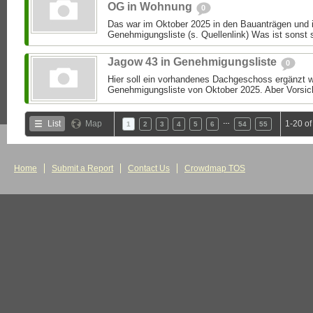
OG in Wohnung
0
Das war im Oktober 2025 in den Bauanträgen und i
Genehmigungsliste (s. Quellenlink) Was ist sonst 
Jagow 43 in Genehmigungsliste
0
Hier soll ein vorhandenes Dachgeschoss ergänzt we
Genehmigungsliste von Oktober 2025. Aber Vorsic
…
List
Map
1-20 o
1
2
3
4
5
6
54
55
Home
Submit a Report
Contact Us
Crowdmap TOS