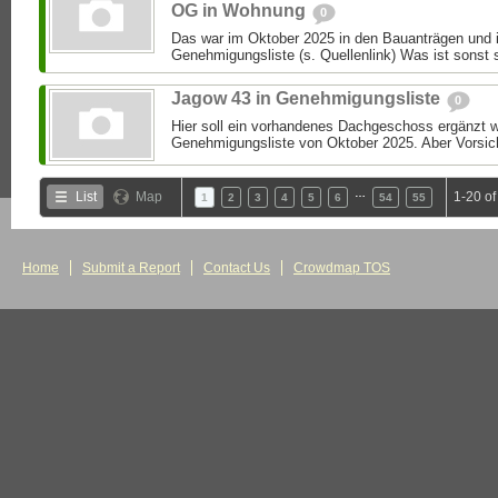
OG in Wohnung
0
Das war im Oktober 2025 in den Bauanträgen und i
Genehmigungsliste (s. Quellenlink) Was ist sonst 
Jagow 43 in Genehmigungsliste
0
Hier soll ein vorhandenes Dachgeschoss ergänzt we
Genehmigungsliste von Oktober 2025. Aber Vorsic
…
List
Map
1-20 o
1
2
3
4
5
6
54
55
Home
Submit a Report
Contact Us
Crowdmap TOS