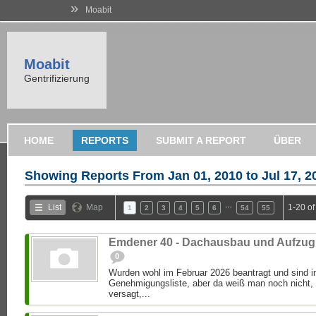
»
Moabit
Moabit
Gentrifizierung
HOME
REPORTS
SUBMIT A REPORT
ÜBER
Showing Reports From
Jan 01, 2010 to Jul 17, 2
…
List
Map
1-20 o
1
2
3
4
5
6
54
55
Emdener 40 - Dachausbau und Aufzug
0
Wurden wohl im Februar 2026 beantragt und sind im
Genehmigungsliste, aber da weiß man noch nicht,
versagt,...