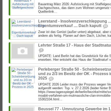
Bauantrag März 2026: Aufstockung mit Staffelgesc
Dachgeschoss, das dann zum Wohnen umgenutz we
Quellenlink...
Leerstand - Insolvenzverschleppung ...
Eigentumsverkauf .... Dach kaputt
33
Zwar ist das Gerüst (außer unten) abgebaut, aber di
andere als fertig. Planen auf dem Dach, Löcher, k
Lehrter Straße 17 - Haus der Stadtnatu
7
UPDATE: Land Berlin hat das Grundstück für die S
erworben. Hier entsteht das Haus der Stadtnatur! vo
Perleberger Straße 50 - Scheinbesetz
und zu 2/3 im Besitz der OK - Prozess i
2025
22
UPDATE 2026 Leider muss der Prozess wegen Ver
aufgerollt werden: Tsp. v. 27.2.2026 (leider hinter 
https://www.tagesspiegel.de/berlin/bezirke/mitte/s
moabit-verfahren-um-mutmassliche-clan-immobilie
15302104.html...
Beussel 77 - Umnutzung Gewerbe im 1