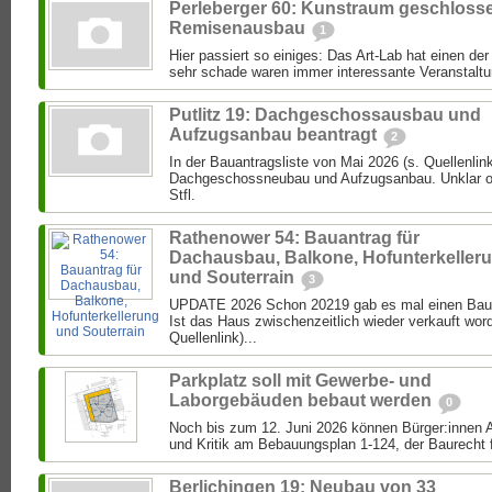
Perleberger 60: Kunstraum geschloss
Remisenausbau
1
Hier passiert so einiges: Das Art-Lab hat einen de
sehr schade waren immer interessante Veranstaltun
Putlitz 19: Dachgeschossausbau und
Aufzugsanbau beantragt
2
In der Bauantragsliste von Mai 2026 (s. Quellenlink
Dachgeschossneubau und Aufzugsanbau. Unklar ob 
Stfl.
Rathenower 54: Bauantrag für
Dachausbau, Balkone, Hofunterkeller
und Souterrain
3
UPDATE 2026 Schon 20219 gab es mal einen Bau
Ist das Haus zwischenzeitlich wieder verkauft wor
Quellenlink)...
Parkplatz soll mit Gewerbe- und
Laborgebäuden bebaut werden
0
Noch bis zum 12. Juni 2026 können Bürger:inne
und Kritik am Bebauungsplan 1-124, der Baurecht f
Berlichingen 19: Neubau von 33