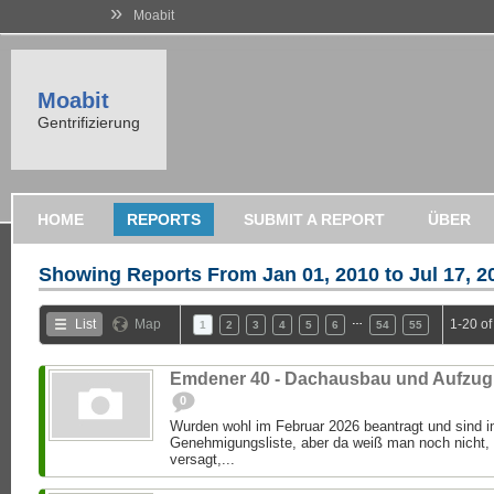
»
Moabit
Moabit
Gentrifizierung
HOME
REPORTS
SUBMIT A REPORT
ÜBER
Showing Reports From
Jan 01, 2010 to Jul 17, 2
…
List
Map
1-20 o
1
2
3
4
5
6
54
55
Emdener 40 - Dachausbau und Aufzug
0
Wurden wohl im Februar 2026 beantragt und sind im
Genehmigungsliste, aber da weiß man noch nicht,
versagt,...