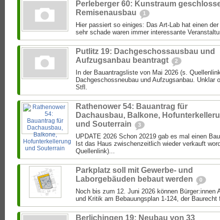
Perleberger 60: Kunstraum geschloss
Remisenausbau
1
Hier passiert so einiges: Das Art-Lab hat einen de
sehr schade waren immer interessante Veranstaltun
Putlitz 19: Dachgeschossausbau und
Aufzugsanbau beantragt
2
In der Bauantragsliste von Mai 2026 (s. Quellenlink
Dachgeschossneubau und Aufzugsanbau. Unklar ob 
Stfl.
Rathenower 54: Bauantrag für
Dachausbau, Balkone, Hofunterkeller
und Souterrain
3
UPDATE 2026 Schon 20219 gab es mal einen Bau
Ist das Haus zwischenzeitlich wieder verkauft wor
Quellenlink)...
Parkplatz soll mit Gewerbe- und
Laborgebäuden bebaut werden
0
Noch bis zum 12. Juni 2026 können Bürger:inne
und Kritik am Bebauungsplan 1-124, der Baurecht f
Berlichingen 19: Neubau von 33