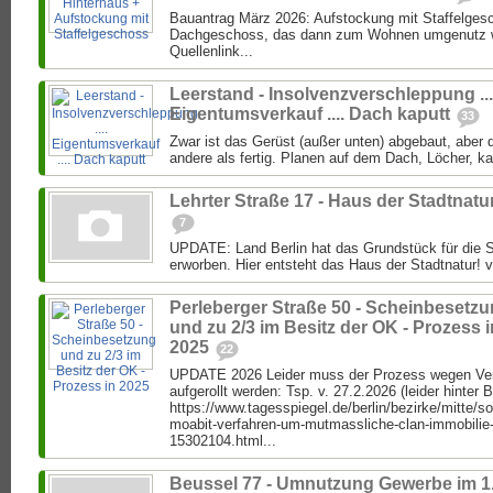
Bauantrag März 2026: Aufstockung mit Staffelgesc
Dachgeschoss, das dann zum Wohnen umgenutz we
Quellenlink...
Leerstand - Insolvenzverschleppung ...
Eigentumsverkauf .... Dach kaputt
33
Zwar ist das Gerüst (außer unten) abgebaut, aber di
andere als fertig. Planen auf dem Dach, Löcher, k
Lehrter Straße 17 - Haus der Stadtnatu
7
UPDATE: Land Berlin hat das Grundstück für die S
erworben. Hier entsteht das Haus der Stadtnatur! vo
Perleberger Straße 50 - Scheinbesetz
und zu 2/3 im Besitz der OK - Prozess i
2025
22
UPDATE 2026 Leider muss der Prozess wegen Ver
aufgerollt werden: Tsp. v. 27.2.2026 (leider hinter 
https://www.tagesspiegel.de/berlin/bezirke/mitte/s
moabit-verfahren-um-mutmassliche-clan-immobilie
15302104.html...
Beussel 77 - Umnutzung Gewerbe im 1