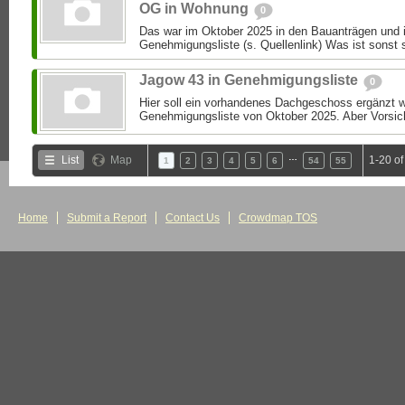
OG in Wohnung
0
Das war im Oktober 2025 in den Bauanträgen und i
Genehmigungsliste (s. Quellenlink) Was ist sonst 
Jagow 43 in Genehmigungsliste
0
Hier soll ein vorhandenes Dachgeschoss ergänzt we
Genehmigungsliste von Oktober 2025. Aber Vorsic
…
List
Map
1-20 o
1
2
3
4
5
6
54
55
Home
Submit a Report
Contact Us
Crowdmap TOS