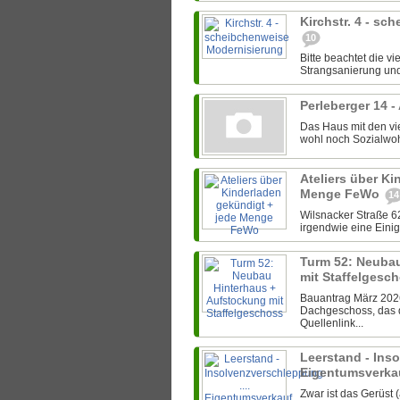
Kirchstr. 4 - s
10
Bitte beachtet die v
Strangsanierung und
Perleberger 14 -
Das Haus mit den vi
wohl noch Sozialwohn
Ateliers über Ki
Menge FeWo
14
Wilsnacker Straße 62
irgendwie eine Einig
Turm 52: Neuba
mit Staffelgesc
Bauantrag März 2026:
Dachgeschoss, das 
Quellenlink...
Leerstand - Inso
Eigentumsverkau
Zwar ist das Gerüst 