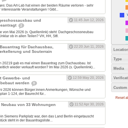
iges: Das Art-Lab hat einen der beiden Räume verloren - sehr
nteressante Veranstaltungen ! Gibt...
chgeschossausbau und
11:45 Jun 12, 2026
eantragt
2
ste von Mai 2026 (s. Quellenlink) steht: Dachgeschossneubau
klar ob in allen Teilen? VH, HH, Stfl.
 Bauantrag für Dachausbau,
22:20 Jun 11, 2026
Locatio
erkellerung und Souterrain
Type
20219 gab es mal einen Bauantrag zum Dachausbau. Ist
tlich wieder verkauft worden? Im Mai 2026 (s. Quellenlink)...
Media
it Gewerbe- und
12:59 May 20, 2026
Verifica
 bebaut werden
0
Custom 
uni 2026 können Bürger:innen Anmerkungen, Wünsche und
lan 1-124, der Baurecht für...
Reset all
9: Neubau von 33 Wohnungen
11:52 Apr 30, 2026
ein Siemens Parkplatz war, den das Land Berlin eingetauscht
ück steht in der Bauantragsliste...