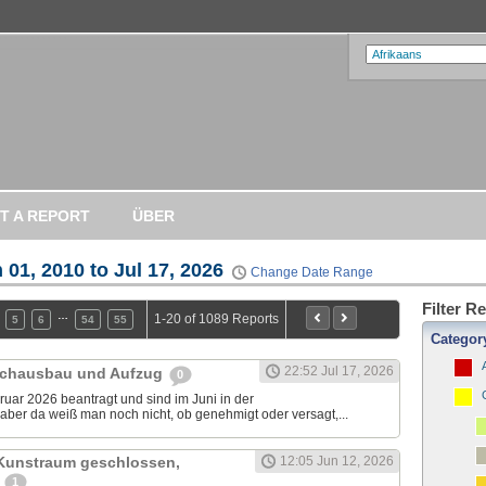
T A REPORT
ÜBER
 01, 2010 to Jul 17, 2026
Change Date Range
Filter R
…
1-20 of 1089 Reports
5
6
54
55
Categor
22:52 Jul 17, 2026
achausbau und Aufzug
0
uar 2026 beantragt und sind im Juni in der
aber da weiß man noch nicht, ob genehmigt oder versagt,...
 Kunstraum geschlossen,
12:05 Jun 12, 2026
u
1