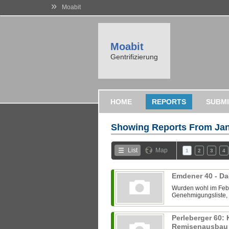
»
Moabit
Moabit
Gentrifizierung
HOME
REPORTS
SUBMI
Showing Reports From
Jan
List
Map
1
2
3
4
Emdener 40 - D
Wurden wohl im Febr
Genehmigungsliste, 
Perleberger 60:
Remisenausba