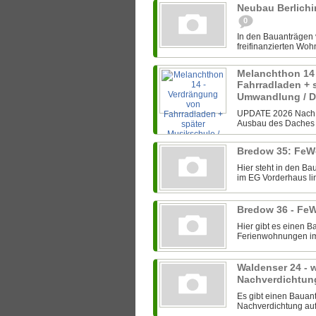
Neubau Berlichi
0
In den Bauanträgen
freifinanzierten Wohn
Melanchthon 14
Fahrradladen + 
Umwandlung / 
UPDATE 2026 Nach e
Ausbau des Daches f
Bredow 35: FeW
Hier steht in den B
im EG Vorderhaus lin
Bredow 36 - Fe
Hier gibt es einen 
Ferienwohnungen im E
Waldenser 24 - w
Nachverdichtun
Es gibt einen Bauan
Nachverdichtung auf