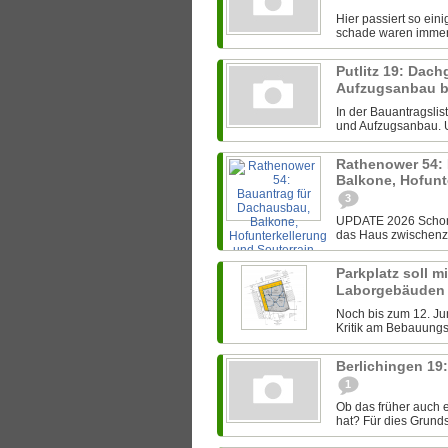
Hier passiert so ein
schade waren immer i
Putlitz 19: Da
Aufzugsanbau b
In der Bauantragsli
und Aufzugsanbau. Un
Rathenower 54:
Balkone, Hofunt
3
UPDATE 2026 Schon 
das Haus zwischenzei
Parkplatz soll m
Laborgebäuden
Noch bis zum 12. J
Kritik am Bebauungsp
Berlichingen 1
1
Ob das früher auch 
hat? Für dies Grundst