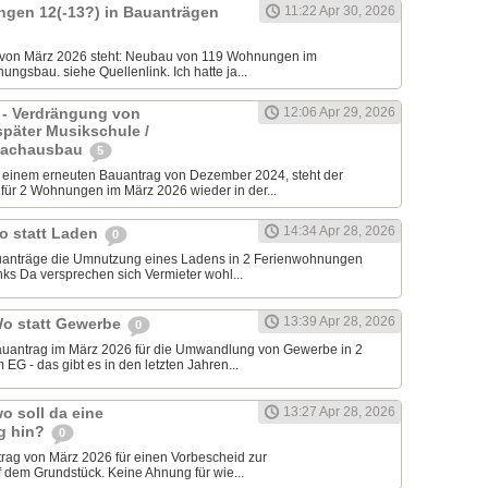
ngen 12(-13?) in Bauanträgen
11:22 Apr 30, 2026
 von März 2026 steht: Neubau von 119 Wohnungen im
ungsbau. siehe Quellenlink. Ich hatte ja...
 - Verdrängung von
12:06 Apr 29, 2026
später Musikschule /
Dachausbau
5
inem erneuten Bauantrag von Dezember 2024, steht der
ür 2 Wohnungen im März 2026 wieder in der...
14:34 Apr 28, 2026
o statt Laden
0
auanträge die Umnutzung eines Ladens in 2 Ferienwohnungen
ks Da versprechen sich Vermieter wohl...
13:39 Apr 28, 2026
Wo statt Gewerbe
0
Bauantrag im März 2026 für die Umwandlung von Gewerbe in 2
G - das gibt es in den letzten Jahren...
o soll da eine
13:27 Apr 28, 2026
g hin?
0
trag von März 2026 für einen Vorbescheid zur
 dem Grundstück. Keine Ahnung für wie...