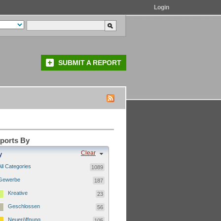
Login
SUBMIT A REPORT
eports By
Clear
y
All Categories
1089
Gewerbe
187
Kreative
23
Geschlossen
56
Neueröffnung
105