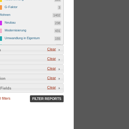
G-Faktor
3
Wohnen
1402
Neubau
238
Modernisierung
431
Umwandlung in Eigentum
155
Kostenmietverdrängung
23
Clear
n
Ferienwohnung
151
Clear
Eigentümerwechsel
335
Clear
Leerstand
69
Clear
tion
Clear
Fields
 filters
FILTER REPORTS