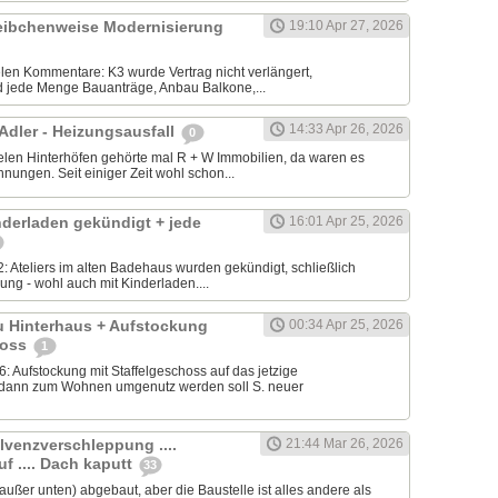
cheibchenweise Modernisierung
19:10 Apr 27, 2026
ielen Kommentare: K3 wurde Vertrag nicht verlängert,
 jede Menge Bauanträge, Anbau Balkone,...
14:33 Apr 26, 2026
 Adler - Heizungsausfall
0
elen Hinterhöfen gehörte mal R + W Immobilien, da waren es
ungen. Seit einiger Zeit wohl schon...
nderladen gekündigt + jede
16:01 Apr 25, 2026
: Ateliers im alten Badehaus wurden gekündigt, schließlich
ung - wohl auch mit Kinderladen....
u Hinterhaus + Aufstockung
00:34 Apr 25, 2026
hoss
1
 Aufstockung mit Staffelgeschoss auf das jetzige
dann zum Wohnen umgenutz werden soll S. neuer
lvenzverschleppung ....
21:44 Mar 26, 2026
f .... Dach kaputt
33
(außer unten) abgebaut, aber die Baustelle ist alles andere als