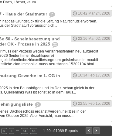
em Dach, Löcher, kaum...
16:42 Mar 24, 2026
7 - Haus der Stadtnatur
7
 hat das Grundstück für die Stiftung Naturschutz erworben.
s der Stadtnatur! voraussichtlich...
aße 50 - Scheinbesetzung und
22:16 Mar 02, 2026
 der OK - Prozess in 2025
22
muss der Prozess wegen Verfahrensfehlern neu aufgerollt
.2026 (leider hinter Bezahlsperre)
egel.de/berlin/bezirke/mitte/sorge-um-geisterhaus-in-moabit-
sliche-clan-immobilie-muss-neu-starten-15302104.html...
nutzung Gewerbe im 1. OG in
16:34 Feb 17, 2026
2025 in den Bauanträgen und im Dez. schon gleich in der
. Quellenlink) Was ist sonst so in dem Haus...
22:55 Feb 15, 2026
nehmigungsliste
0
ndenes Dachgeschoss ergänzt werden, heißt es in der
on Oktober 2025. Aber Vorsicht, man muss...
…
1-20 of 1089 Reports
5
6
54
55