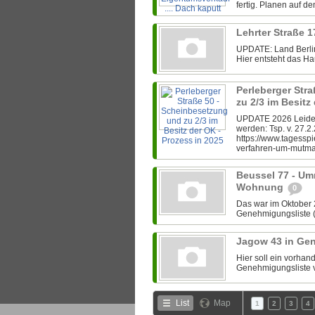
fertig. Planen auf d
Lehrter Straße 1
UPDATE: Land Berlin
Hier entsteht das Hau
Perleberger Str
zu 2/3 im Besitz
UPDATE 2026 Leider 
werden: Tsp. v. 27.2
https://www.tagesspi
verfahren-um-mutmas
Beussel 77 - Um
Wohnung
0
Das war im Oktober 
Genehmigungsliste (s
Jagow 43 in Ge
Hier soll ein vorha
Genehmigungsliste v
List
Map
1
2
3
4