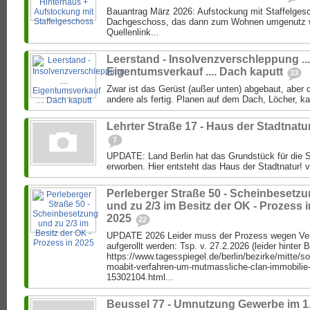
Bauantrag März 2026: Aufstockung mit Staffelgesc
Dachgeschoss, das dann zum Wohnen umgenutz we
Quellenlink...
Leerstand - Insolvenzverschleppung ...
Eigentumsverkauf .... Dach kaputt
33
Zwar ist das Gerüst (außer unten) abgebaut, aber di
andere als fertig. Planen auf dem Dach, Löcher, k
Lehrter Straße 17 - Haus der Stadtnatu
7
UPDATE: Land Berlin hat das Grundstück für die S
erworben. Hier entsteht das Haus der Stadtnatur! vo
Perleberger Straße 50 - Scheinbesetz
und zu 2/3 im Besitz der OK - Prozess i
2025
22
UPDATE 2026 Leider muss der Prozess wegen Ver
aufgerollt werden: Tsp. v. 27.2.2026 (leider hinter 
https://www.tagesspiegel.de/berlin/bezirke/mitte/s
moabit-verfahren-um-mutmassliche-clan-immobilie
15302104.html...
Beussel 77 - Umnutzung Gewerbe im 1