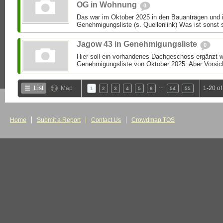
OG in Wohnung
0
Das war im Oktober 2025 in den Bauanträgen und i
Genehmigungsliste (s. Quellenlink) Was ist sonst 
Jagow 43 in Genehmigungsliste
0
Hier soll ein vorhandenes Dachgeschoss ergänzt we
Genehmigungsliste von Oktober 2025. Aber Vorsic
…
List
Map
1-20 o
1
2
3
4
5
6
54
55
Home
Submit a Report
Contact Us
Crowdmap TOS