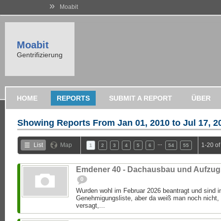
»
Moabit
Moabit
Gentrifizierung
HOME
REPORTS
SUBMIT A REPORT
ÜBER
Showing Reports From
Jan 01, 2010 to Jul 17, 2
…
List
Map
1-20 o
1
2
3
4
5
6
54
55
Emdener 40 - Dachausbau und Aufzug
0
Wurden wohl im Februar 2026 beantragt und sind im
Genehmigungsliste, aber da weiß man noch nicht,
versagt,...