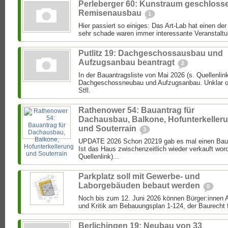
Perleberger 60: Kunstraum geschloss
Remisenausbau
1
Hier passiert so einiges: Das Art-Lab hat einen de
sehr schade waren immer interessante Veranstaltun
Putlitz 19: Dachgeschossausbau und
Aufzugsanbau beantragt
2
In der Bauantragsliste von Mai 2026 (s. Quellenlink
Dachgeschossneubau und Aufzugsanbau. Unklar ob 
Stfl.
Rathenower 54: Bauantrag für
Dachausbau, Balkone, Hofunterkeller
und Souterrain
3
UPDATE 2026 Schon 20219 gab es mal einen Bau
Ist das Haus zwischenzeitlich wieder verkauft wor
Quellenlink)...
Parkplatz soll mit Gewerbe- und
Laborgebäuden bebaut werden
0
Noch bis zum 12. Juni 2026 können Bürger:inne
und Kritik am Bebauungsplan 1-124, der Baurecht f
Berlichingen 19: Neubau von 33