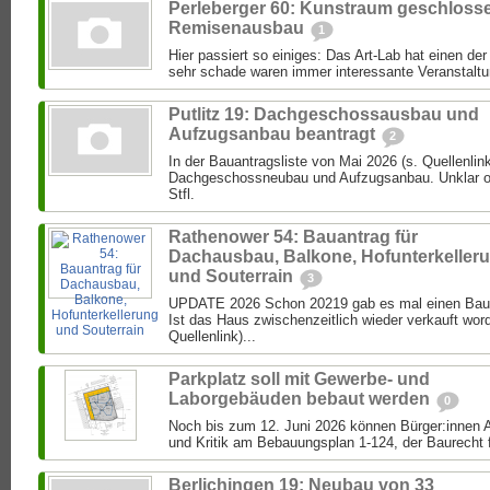
Perleberger 60: Kunstraum geschloss
Remisenausbau
1
Hier passiert so einiges: Das Art-Lab hat einen de
sehr schade waren immer interessante Veranstaltun
Putlitz 19: Dachgeschossausbau und
Aufzugsanbau beantragt
2
In der Bauantragsliste von Mai 2026 (s. Quellenlink
Dachgeschossneubau und Aufzugsanbau. Unklar ob 
Stfl.
Rathenower 54: Bauantrag für
Dachausbau, Balkone, Hofunterkeller
und Souterrain
3
UPDATE 2026 Schon 20219 gab es mal einen Bau
Ist das Haus zwischenzeitlich wieder verkauft wor
Quellenlink)...
Parkplatz soll mit Gewerbe- und
Laborgebäuden bebaut werden
0
Noch bis zum 12. Juni 2026 können Bürger:inne
und Kritik am Bebauungsplan 1-124, der Baurecht f
Berlichingen 19: Neubau von 33