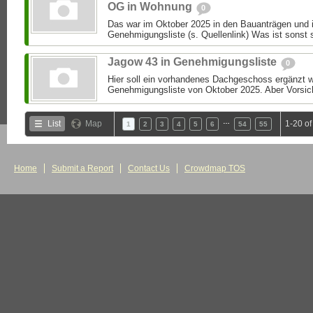
OG in Wohnung
0
Das war im Oktober 2025 in den Bauanträgen und i
Genehmigungsliste (s. Quellenlink) Was ist sonst 
Jagow 43 in Genehmigungsliste
0
Hier soll ein vorhandenes Dachgeschoss ergänzt we
Genehmigungsliste von Oktober 2025. Aber Vorsic
…
List
Map
1-20 o
1
2
3
4
5
6
54
55
Home
Submit a Report
Contact Us
Crowdmap TOS