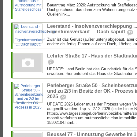
Bauantrag März 2026: Aufstockung mit Staffelgesc
Dachgeschoss, das dann zum Wohnen umgenutz we
Quellenlink...
Leerstand - Insolvenzverschleppung ...
Eigentumsverkauf .... Dach kaputt
33
Zwar ist das Gerüst (außer unten) abgebaut, aber di
andere als fertig. Planen auf dem Dach, Löcher, k
Lehrter Straße 17 - Haus der Stadtnatu
7
UPDATE: Land Berlin hat das Grundstück für die S
erworben. Hier entsteht das Haus der Stadtnatur! vo
Perleberger Straße 50 - Scheinbesetz
und zu 2/3 im Besitz der OK - Prozess i
2025
22
UPDATE 2026 Leider muss der Prozess wegen Ver
aufgerollt werden: Tsp. v. 27.2.2026 (leider hinter 
https://www.tagesspiegel.de/berlin/bezirke/mitte/s
moabit-verfahren-um-mutmassliche-clan-immobilie
15302104.html...
Beussel 77 - Umnutzung Gewerbe im 1