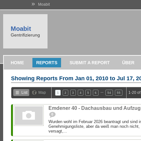
»
Moabit
Moabit
Gentrifizierung
HOME
REPORTS
SUBMIT A REPORT
ÜBER
Showing Reports From
Jan 01, 2010 to Jul 17, 2
…
List
Map
1-20 o
1
2
3
4
5
6
54
55
Emdener 40 - Dachausbau und Aufzug
0
Wurden wohl im Februar 2026 beantragt und sind im
Genehmigungsliste, aber da weiß man noch nicht,
versagt,...