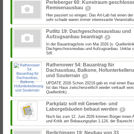
Perleberger 60: Kunstraum geschloss
Remisenausbau
1
Hier passiert so einiges: Das Art-Lab hat einen de
sehr schade waren immer interessante Veranstaltun
Putlitz 19: Dachgeschossausbau und
Aufzugsanbau beantragt
2
In der Bauantragsliste von Mai 2026 (s. Quellenlink
Dachgeschossneubau und Aufzugsanbau. Unklar ob 
Stfl.
Rathenower 54: Bauantrag für
Dachausbau, Balkone, Hofunterkeller
und Souterrain
3
UPDATE 2026 Schon 20219 gab es mal einen Bau
Ist das Haus zwischenzeitlich wieder verkauft wor
Quellenlink)...
Parkplatz soll mit Gewerbe- und
Laborgebäuden bebaut werden
0
Noch bis zum 12. Juni 2026 können Bürger:inne
und Kritik am Bebauungsplan 1-124, der Baurecht f
Berlichingen 19: Neubau von 33