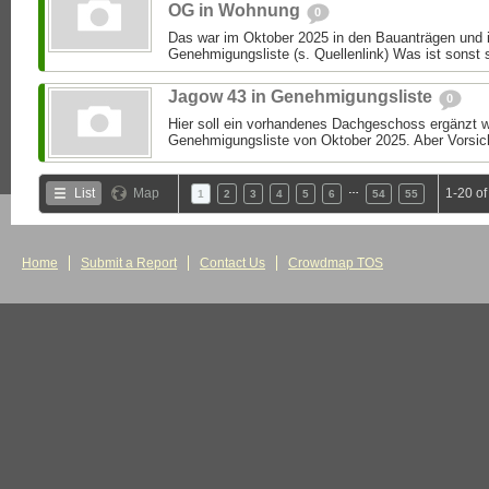
OG in Wohnung
0
Das war im Oktober 2025 in den Bauanträgen und i
Genehmigungsliste (s. Quellenlink) Was ist sonst 
Jagow 43 in Genehmigungsliste
0
Hier soll ein vorhandenes Dachgeschoss ergänzt we
Genehmigungsliste von Oktober 2025. Aber Vorsic
…
List
Map
1-20 o
1
2
3
4
5
6
54
55
Home
Submit a Report
Contact Us
Crowdmap TOS