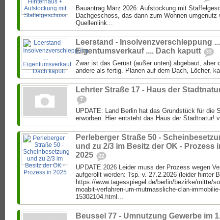
Bauantrag März 2026: Aufstockung mit Staffelgesc
Dachgeschoss, das dann zum Wohnen umgenutz we
Quellenlink...
Leerstand - Insolvenzverschleppung ...
Eigentumsverkauf .... Dach kaputt
33
Zwar ist das Gerüst (außer unten) abgebaut, aber di
andere als fertig. Planen auf dem Dach, Löcher, k
Lehrter Straße 17 - Haus der Stadtnatu
7
UPDATE: Land Berlin hat das Grundstück für die S
erworben. Hier entsteht das Haus der Stadtnatur! vo
Perleberger Straße 50 - Scheinbesetz
und zu 2/3 im Besitz der OK - Prozess i
2025
22
UPDATE 2026 Leider muss der Prozess wegen Ver
aufgerollt werden: Tsp. v. 27.2.2026 (leider hinter 
https://www.tagesspiegel.de/berlin/bezirke/mitte/s
moabit-verfahren-um-mutmassliche-clan-immobilie
15302104.html...
Beussel 77 - Umnutzung Gewerbe im 1