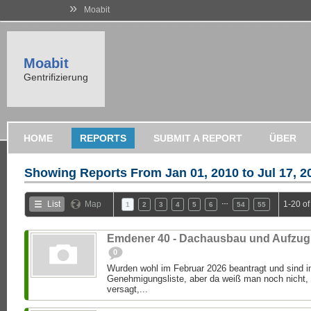
»
Moabit
Moabit
Gentrifizierung
HOME
REPORTS
SUBMIT A REPORT
ÜBER
Showing Reports From
Jan 01, 2010 to Jul 17, 2
…
List
Map
1-20 o
1
2
3
4
5
6
54
55
Emdener 40 - Dachausbau und Aufzug
0
Wurden wohl im Februar 2026 beantragt und sind im
Genehmigungsliste, aber da weiß man noch nicht,
versagt,...