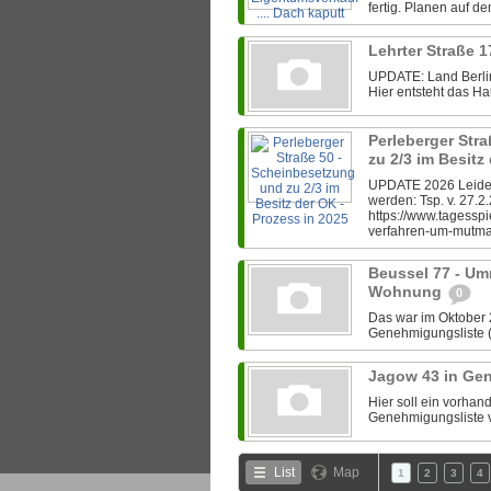
fertig. Planen auf d
Lehrter Straße 1
UPDATE: Land Berlin
Hier entsteht das Hau
Perleberger Str
zu 2/3 im Besitz
UPDATE 2026 Leider 
werden: Tsp. v. 27.2
https://www.tagesspi
verfahren-um-mutmas
Beussel 77 - Um
Wohnung
0
Das war im Oktober 
Genehmigungsliste (s
Jagow 43 in Ge
Hier soll ein vorha
Genehmigungsliste v
List
Map
1
2
3
4