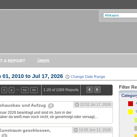
T A REPORT
ÜBER
 01, 2010 to Jul 17, 2026
Change Date Range
Filter R
…
1-20 of 1089 Reports
5
6
54
55
Categor
22:52 Jul 17, 2026
achausbau und Aufzug
0
uar 2026 beantragt und sind im Juni in der
aber da weiß man noch nicht, ob genehmigt oder versagt,...
 Kunstraum geschlossen,
12:05 Jun 12, 2026
u
1