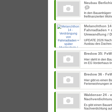
Neubau Berlichi
0
In den Bauanträgen
freifinanzierten Wohn
Melanchthon 14
Fahrradladen + 
Umwandlung / 
UPDATE 2026 Nach e
Ausbau des Daches f
Bredow 35: FeW
Hier steht in den B
im EG Vorderhaus lin
Bredow 36 - Fe
Hier gibt es einen 
Ferienwohnungen im E
Waldenser 24 - w
Nachverdichtun
Es gibt einen Bauan
Nachverdichtung auf