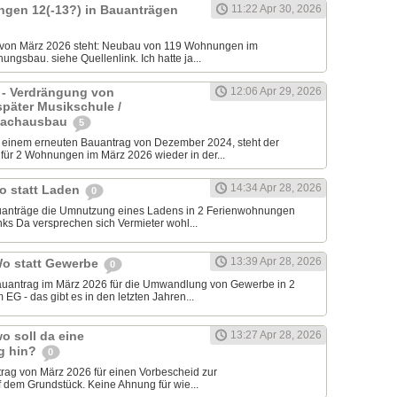
ngen 12(-13?) in Bauanträgen
11:22 Apr 30, 2026
 von März 2026 steht: Neubau von 119 Wohnungen im
ungsbau. siehe Quellenlink. Ich hatte ja...
 - Verdrängung von
12:06 Apr 29, 2026
später Musikschule /
Dachausbau
5
inem erneuten Bauantrag von Dezember 2024, steht der
ür 2 Wohnungen im März 2026 wieder in der...
14:34 Apr 28, 2026
o statt Laden
0
auanträge die Umnutzung eines Ladens in 2 Ferienwohnungen
ks Da versprechen sich Vermieter wohl...
13:39 Apr 28, 2026
Wo statt Gewerbe
0
Bauantrag im März 2026 für die Umwandlung von Gewerbe in 2
G - das gibt es in den letzten Jahren...
o soll da eine
13:27 Apr 28, 2026
g hin?
0
trag von März 2026 für einen Vorbescheid zur
 dem Grundstück. Keine Ahnung für wie...