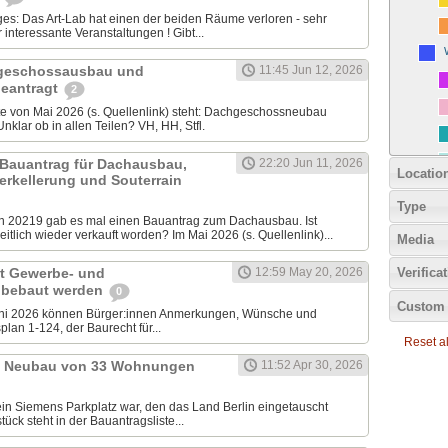
iges: Das Art-Lab hat einen der beiden Räume verloren - sehr
nteressante Veranstaltungen ! Gibt...
chgeschossausbau und
11:45 Jun 12, 2026
eantragt
2
ste von Mai 2026 (s. Quellenlink) steht: Dachgeschossneubau
klar ob in allen Teilen? VH, HH, Stfl.
 Bauantrag für Dachausbau,
22:20 Jun 11, 2026
Locatio
erkellerung und Souterrain
Type
20219 gab es mal einen Bauantrag zum Dachausbau. Ist
tlich wieder verkauft worden? Im Mai 2026 (s. Quellenlink)...
Media
it Gewerbe- und
12:59 May 20, 2026
Verifica
 bebaut werden
0
Custom 
uni 2026 können Bürger:innen Anmerkungen, Wünsche und
lan 1-124, der Baurecht für...
Reset all
9: Neubau von 33 Wohnungen
11:52 Apr 30, 2026
ein Siemens Parkplatz war, den das Land Berlin eingetauscht
ück steht in der Bauantragsliste...