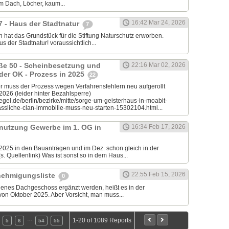
em Dach, Löcher, kaum...
16:42 Mar 24, 2026
7 - Haus der Stadtnatur
7
 hat das Grundstück für die Stiftung Naturschutz erworben.
s der Stadtnatur! voraussichtlich...
aße 50 - Scheinbesetzung und
22:16 Mar 02, 2026
 der OK - Prozess in 2025
22
muss der Prozess wegen Verfahrensfehlern neu aufgerollt
.2026 (leider hinter Bezahlsperre)
egel.de/berlin/bezirke/mitte/sorge-um-geisterhaus-in-moabit-
sliche-clan-immobilie-muss-neu-starten-15302104.html...
nutzung Gewerbe im 1. OG in
16:34 Feb 17, 2026
2025 in den Bauanträgen und im Dez. schon gleich in der
. Quellenlink) Was ist sonst so in dem Haus...
22:55 Feb 15, 2026
nehmigungsliste
0
ndenes Dachgeschoss ergänzt werden, heißt es in der
on Oktober 2025. Aber Vorsicht, man muss...
…
1-20 of 1089 Reports
5
6
54
55