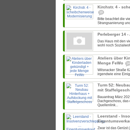
Kirchstr. 4 - s
10
Bitte beachtet die v
Strangsanierung und
Perleberger 14 -
Das Haus mit den vi
wohl noch Sozialwohn
Ateliers über Ki
Menge FeWo
14
Wilsnacker Straße 62
irgendwie eine Einig
Turm 52: Neuba
mit Staffelgesc
Bauantrag März 2026:
Dachgeschoss, das 
Quellenlink...
Leerstand - Inso
Eigentumsverkau
Zwar ist das Gerüst 