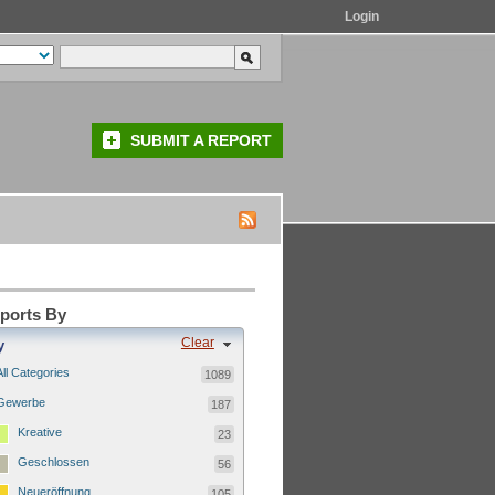
Login
SUBMIT A REPORT
eports By
Clear
y
All Categories
1089
Gewerbe
187
Kreative
23
Geschlossen
56
Neueröffnung
105