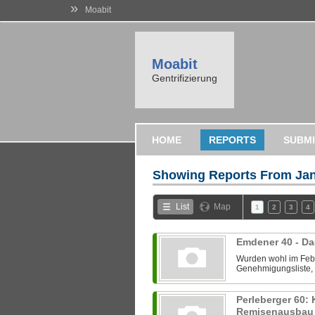
»
Moabit
Moabit
Gentrifizierung
HOME
REPORTS
SUBMI
Showing Reports From
Jan
List
Map
1
2
3
4
Emdener 40 - D
Wurden wohl im Febr
Genehmigungsliste, 
Perleberger 60:
Remisenausba