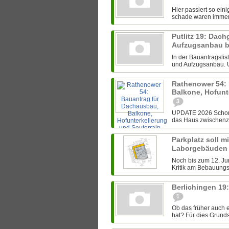
Hier passiert so ein
schade waren immer i
Putlitz 19: Da
Aufzugsanbau b
In der Bauantragsli
und Aufzugsanbau. Un
Rathenower 54:
Balkone, Hofunt
3
UPDATE 2026 Schon 
das Haus zwischenzei
Parkplatz soll m
Laborgebäuden
Noch bis zum 12. J
Kritik am Bebauungsp
Berlichingen 1
1
Ob das früher auch 
hat? Für dies Grundst