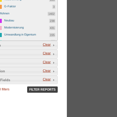
G-Faktor
3
Wohnen
1402
Neubau
238
Modernisierung
431
Umwandlung in Eigentum
155
Kostenmietverdrängung
23
Clear
n
Ferienwohnung
151
Clear
Eigentümerwechsel
335
Clear
Leerstand
69
Clear
tion
Clear
Fields
 filters
FILTER REPORTS