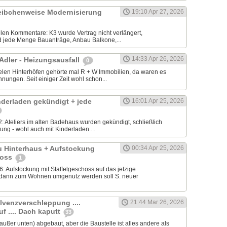
cheibchenweise Modernisierung
19:10 Apr 27, 2026
ielen Kommentare: K3 wurde Vertrag nicht verlängert,
 jede Menge Bauanträge, Anbau Balkone,...
14:33 Apr 26, 2026
 Adler - Heizungsausfall
0
elen Hinterhöfen gehörte mal R + W Immobilien, da waren es
ungen. Seit einiger Zeit wohl schon...
nderladen gekündigt + jede
16:01 Apr 25, 2026
: Ateliers im alten Badehaus wurden gekündigt, schließlich
ung - wohl auch mit Kinderladen....
u Hinterhaus + Aufstockung
00:34 Apr 25, 2026
hoss
1
 Aufstockung mit Staffelgeschoss auf das jetzige
dann zum Wohnen umgenutz werden soll S. neuer
lvenzverschleppung ....
21:44 Mar 26, 2026
f .... Dach kaputt
33
(außer unten) abgebaut, aber die Baustelle ist alles andere als