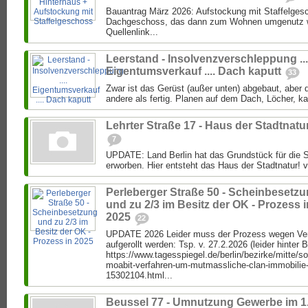
Bauantrag März 2026: Aufstockung mit Staffelgesc
Dachgeschoss, das dann zum Wohnen umgenutz we
Quellenlink...
Leerstand - Insolvenzverschleppung ...
Eigentumsverkauf .... Dach kaputt
33
Zwar ist das Gerüst (außer unten) abgebaut, aber di
andere als fertig. Planen auf dem Dach, Löcher, k
Lehrter Straße 17 - Haus der Stadtnatu
7
UPDATE: Land Berlin hat das Grundstück für die S
erworben. Hier entsteht das Haus der Stadtnatur! vo
Perleberger Straße 50 - Scheinbesetz
und zu 2/3 im Besitz der OK - Prozess i
2025
22
UPDATE 2026 Leider muss der Prozess wegen Ver
aufgerollt werden: Tsp. v. 27.2.2026 (leider hinter 
https://www.tagesspiegel.de/berlin/bezirke/mitte/s
moabit-verfahren-um-mutmassliche-clan-immobilie
15302104.html...
Beussel 77 - Umnutzung Gewerbe im 1