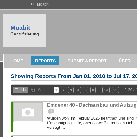
»
Moabit
Moabit
Gentrifizierung
HOME
REPORTS
SUBMIT A REPORT
ÜBER
Showing Reports From
Jan 01, 2010 to Jul 17, 2
…
List
Map
1-20 o
1
2
3
4
5
6
54
55
Emdener 40 - Dachausbau und Aufzug
0
Wurden wohl im Februar 2026 beantragt und sind im
Genehmigungsliste, aber da weiß man noch nicht,
versagt,...