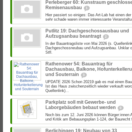
Perleberger 60: Kunstraum geschloss
Remisenausbau
1
Hier passiert so einiges: Das Art-Lab hat einen de
sehr schade waren immer interessante Veranstaltun
Putlitz 19: Dachgeschossausbau und
Aufzugsanbau beantragt
2
In der Bauantragsliste von Mai 2026 (s. Quellenlink
Dachgeschossneubau und Aufzugsanbau. Unklar ob 
Stfl.
Rathenower 54: Bauantrag für
Dachausbau, Balkone, Hofunterkeller
und Souterrain
3
UPDATE 2026 Schon 20219 gab es mal einen Bau
Ist das Haus zwischenzeitlich wieder verkauft wor
Quellenlink)...
Parkplatz soll mit Gewerbe- und
Laborgebäuden bebaut werden
0
Noch bis zum 12. Juni 2026 können Bürger:inne
und Kritik am Bebauungsplan 1-124, der Baurecht f
Berlichingen 19: Neubau von 33