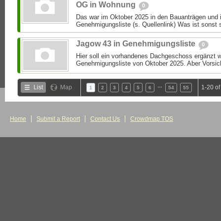
OG in Wohnung
0
Das war im Oktober 2025 in den Bauanträgen und i
Genehmigungsliste (s. Quellenlink) Was ist sonst 
Jagow 43 in Genehmigungsliste
0
Hier soll ein vorhandenes Dachgeschoss ergänzt we
Genehmigungsliste von Oktober 2025. Aber Vorsic
…
List
Map
1-20 o
1
2
3
4
5
6
54
55
Home
Submit a Report
Contact Us
Crowdmap TOS