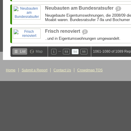
Neubauten am Bundesratsufer
3
Neugebaute Eigentumswohnungen, die 2008/09 die
Moabit waren. Bundesratsufer 7-9a und Bochumer 
Frisch renoviert
2
..und in Eigentumswohnungen umgewandelt.
…
List
Map
1061-1080 of 1089 Rep
1
53
54
55
Home
Submit a Report
Contact Us
Crowdmap TOS