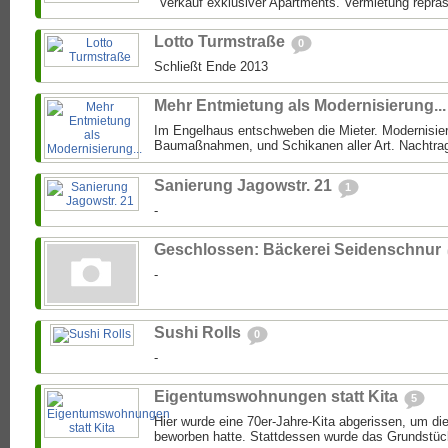
"Verkauf exklusiver Apartments. Vermietung repräs
Lotto Turmstraße
0
Schließt Ende 2013
Mehr Entmietung als Modernisierung..
Im Engelhaus entschweben die Mieter. Modernisie
Baumaßnahmen, und Schikanen aller Art. Nachtrag:
Sanierung Jagowstr. 21
1
-
Geschlossen: Bäckerei Seidenschnur
-
Sushi Rolls
0
-
Eigentumswohnungen statt Kita
5
Hier wurde eine 70er-Jahre-Kita abgerissen, um di
beworben hatte. Stattdessen wurde das Grundstück