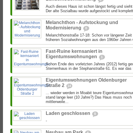
Auch dieses Haus ist schon längst fertig und sieht
Der alte Sozialbau wurde aufgestockt und komplett 
Melanchthon - Aufstockung und
Modernisierung
0
Melanchthonstraße 17-18: Schon vor längerer Zeit 
früheren Sozialwohnungen aus den 1960er Jahren 
Fast-Ruine kernsaniert in
Eigentumswohnungen
1
Schon Ende des vorletzten Jahres (2012) fertig ge
Sternenhaus in der Stephanstraße 61. Es war das
Eigentumswohnungen Oldenburger
Straße 2
14
... wieder werden in Moabit teure Eigentumswohn
stand lange leer (10 Jahre?) Das Haus muss noch 
mittlerweile...
Laden geschlossen
0
-
Neubau am Park
6