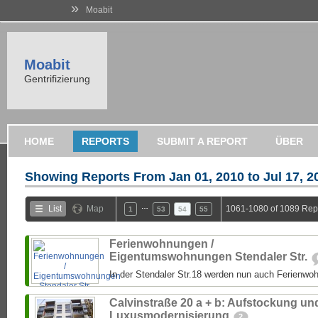
»
Moabit
Moabit
Gentrifizierung
HOME
REPORTS
SUBMIT A REPORT
ÜBER
Showing Reports From
Jan 01, 2010 to Jul 17, 2
…
List
Map
1061-1080 of 1089 Rep
1
53
54
55
Ferienwohnungen /
Eigentumswohnungen Stendaler Str.
In der Stendaler Str.18 werden nun auch Ferienw
Calvinstraße 20 a + b: Aufstockung un
Luxusmodernisierung
2