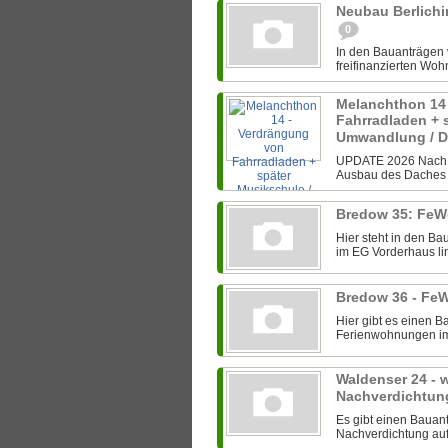
Neubau Berlichi
0
In den Bauanträgen
freifinanzierten Wohn
Melanchthon 14
Fahrradladen + 
Umwandlung / 
UPDATE 2026 Nach e
Ausbau des Daches f
Bredow 35: FeW
Hier steht in den B
im EG Vorderhaus lin
Bredow 36 - Fe
Hier gibt es einen 
Ferienwohnungen im E
Waldenser 24 - w
Nachverdichtun
Es gibt einen Bauan
Nachverdichtung auf