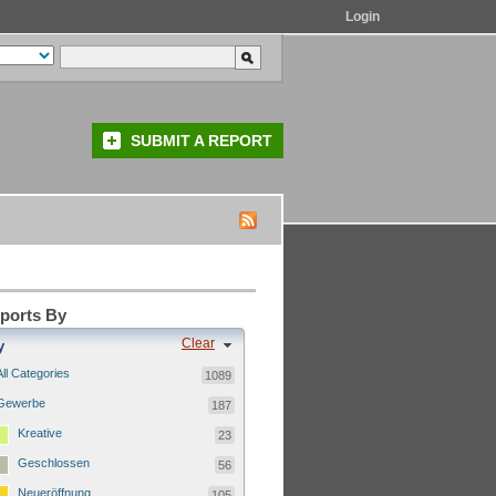
Login
SUBMIT A REPORT
eports By
Clear
y
All Categories
1089
Gewerbe
187
Kreative
23
Geschlossen
56
Neueröffnung
105