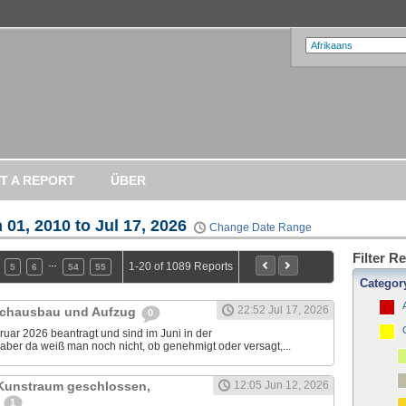
T A REPORT
ÜBER
 01, 2010 to Jul 17, 2026
Change Date Range
Filter R
…
1-20 of 1089 Reports
5
6
54
55
Categor
22:52 Jul 17, 2026
achausbau und Aufzug
0
uar 2026 beantragt und sind im Juni in der
aber da weiß man noch nicht, ob genehmigt oder versagt,...
 Kunstraum geschlossen,
12:05 Jun 12, 2026
u
1