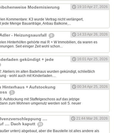
cheibchenweise Modernisierung
19:10 Apr 27, 2026
ielen Kommentare: K3 wurde Vertrag nicht verlängert,
 jede Menge Bauanträge, Anbau Balkone,...
14:33 Apr 26, 2026
 Adler - Heizungsausfall
0
elen Hinterhöfen gehörte mal R + W Immobilien, da waren es
ungen. Seit einiger Zeit wohl schon...
nderladen gekündigt + jede
16:01 Apr 25, 2026
: Ateliers im alten Badehaus wurden gekündigt, schließlich
ung - wohl auch mit Kinderladen....
u Hinterhaus + Aufstockung
00:34 Apr 25, 2026
hoss
1
 Aufstockung mit Staffelgeschoss auf das jetzige
dann zum Wohnen umgenutz werden soll S. neuer
lvenzverschleppung ....
21:44 Mar 26, 2026
f .... Dach kaputt
33
(außer unten) abgebaut, aber die Baustelle ist alles andere als