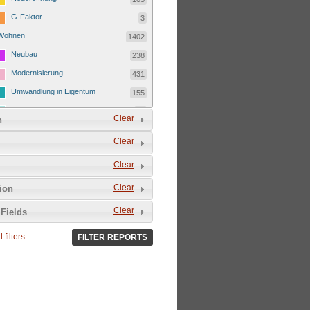
G-Faktor
3
Wohnen
1402
Neubau
238
Modernisierung
431
Umwandlung in Eigentum
155
Kostenmietverdrängung
23
Clear
n
Ferienwohnung
151
Clear
Eigentümerwechsel
335
Clear
Leerstand
69
Clear
tion
Clear
Fields
 filters
FILTER REPORTS