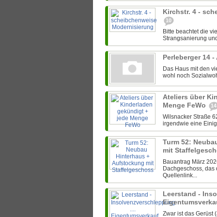
Kirchstr. 4 - s
10
Bitte beachtet die v
Strangsanierung und
Perleberger 14 -
Das Haus mit den vi
wohl noch Sozialwohn
Ateliers über Ki
Menge FeWo
14
Wilsnacker Straße 62
irgendwie eine Einig
Turm 52: Neuba
mit Staffelgesc
Bauantrag März 2026:
Dachgeschoss, das 
Quellenlink...
Leerstand - Inso
Eigentumsverkau
Zwar ist das Gerüst 