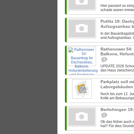
Hier passiert so ein
schade waren immer i
Putlitz 19: Da
Aufzugsanbau b
In der Bauantragsli
und Aufzugsanbau. Un
Rathenower 54:
Balkone, Hofunt
3
UPDATE 2026 Schon 
das Haus zwischenzei
Parkplatz soll m
Laborgebäuden
Noch bis zum 12. J
Kritik am Bebauungsp
Berlichingen 1
1
Ob das früher auch 
hat? Für dies Grundst