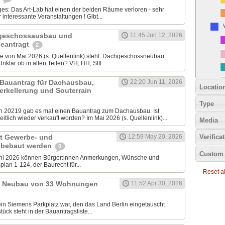
iges: Das Art-Lab hat einen der beiden Räume verloren - sehr
nteressante Veranstaltungen ! Gibt...
chgeschossausbau und
11:45 Jun 12, 2026
eantragt
2
ste von Mai 2026 (s. Quellenlink) steht: Dachgeschossneubau
klar ob in allen Teilen? VH, HH, Stfl.
 Bauantrag für Dachausbau,
22:20 Jun 11, 2026
Locatio
erkellerung und Souterrain
Type
20219 gab es mal einen Bauantrag zum Dachausbau. Ist
tlich wieder verkauft worden? Im Mai 2026 (s. Quellenlink)...
Media
it Gewerbe- und
12:59 May 20, 2026
Verifica
 bebaut werden
0
Custom 
uni 2026 können Bürger:innen Anmerkungen, Wünsche und
lan 1-124, der Baurecht für...
Reset all
9: Neubau von 33 Wohnungen
11:52 Apr 30, 2026
ein Siemens Parkplatz war, den das Land Berlin eingetauscht
ück steht in der Bauantragsliste...