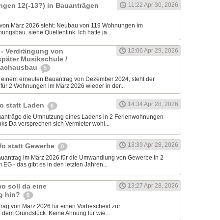
ngen 12(-13?) in Bauanträgen
11:22 Apr 30, 2026
 von März 2026 steht: Neubau von 119 Wohnungen im
ungsbau. siehe Quellenlink. Ich hatte ja...
 - Verdrängung von
12:06 Apr 29, 2026
später Musikschule /
Dachausbau
5
inem erneuten Bauantrag von Dezember 2024, steht der
ür 2 Wohnungen im März 2026 wieder in der...
14:34 Apr 28, 2026
o statt Laden
0
auanträge die Umnutzung eines Ladens in 2 Ferienwohnungen
ks Da versprechen sich Vermieter wohl...
13:39 Apr 28, 2026
Wo statt Gewerbe
0
Bauantrag im März 2026 für die Umwandlung von Gewerbe in 2
G - das gibt es in den letzten Jahren...
o soll da eine
13:27 Apr 28, 2026
g hin?
0
trag von März 2026 für einen Vorbescheid zur
 dem Grundstück. Keine Ahnung für wie...