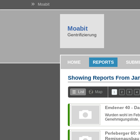
»
Moabit
Moabit
Gentrifizierung
HOME
REPORTS
SUBMI
Showing Reports From
Jan
List
Map
1
2
3
4
Emdener 40 - D
Wurden wohl im Febr
Genehmigungsliste, 
Perleberger 60:
Remisenausba