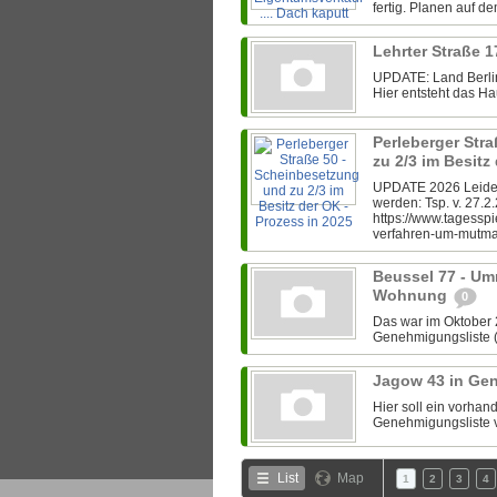
fertig. Planen auf d
Lehrter Straße 1
UPDATE: Land Berlin
Hier entsteht das Hau
Perleberger Str
zu 2/3 im Besitz
UPDATE 2026 Leider 
werden: Tsp. v. 27.2
https://www.tagesspi
verfahren-um-mutmas
Beussel 77 - Um
Wohnung
0
Das war im Oktober 
Genehmigungsliste (s
Jagow 43 in Ge
Hier soll ein vorha
Genehmigungsliste v
List
Map
1
2
3
4