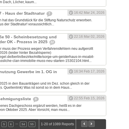
em Dach, Löcher, kaum...
16:42 Mar 24, 2026
7 - Haus der Stadtnatur
7
 hat das Grundstück für die Stiftung Naturschutz erworben.
s der Stadtnatur! voraussichtlich...
aße 50 - Scheinbesetzung und
22:16 Mar 02, 2026
 der OK - Prozess in 2025
22
muss der Prozess wegen Verfahrensfehlern neu aufgerollt
.2026 (leider hinter Bezahlsperre)
egel.de/berlin/bezirke/mitte/sorge-um-geisterhaus-in-moabit-
sliche-clan-immobilie-muss-neu-starten-15302104.html...
nutzung Gewerbe im 1. OG in
16:34 Feb 17, 2026
2025 in den Bauanträgen und im Dez. schon gleich in der
. Quellenlink) Was ist sonst so in dem Haus...
22:55 Feb 15, 2026
nehmigungsliste
0
ndenes Dachgeschoss ergänzt werden, heißt es in der
on Oktober 2025. Aber Vorsicht, man muss...
…
1-20 of 1089 Reports
5
6
54
55