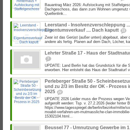
Bauantrag März 2026: Aufstockung mit Staffelgesc
Dachgeschoss, das dann zum Wohnen umgenutz we
Quellenlink...
Leerstand - Insolvenzverschleppung ...
Eigentumsverkauf .... Dach kaputt
33
Zwar ist das Gerüst (außer unten) abgebaut, aber di
andere als fertig. Planen auf dem Dach, Löcher, k
Lehrter Straße 17 - Haus der Stadtnatu
7
UPDATE: Land Berlin hat das Grundstück für die S
erworben. Hier entsteht das Haus der Stadtnatur! vo
Perleberger Straße 50 - Scheinbesetz
und zu 2/3 im Besitz der OK - Prozess i
2025
22
UPDATE 2026 Leider muss der Prozess wegen Ver
aufgerollt werden: Tsp. v. 27.2.2026 (leider hinter 
https://www.tagesspiegel.de/berlin/bezirke/mitte/s
moabit-verfahren-um-mutmassliche-clan-immobilie
15302104.html...
Beussel 77 - Umnutzung Gewerbe im 1