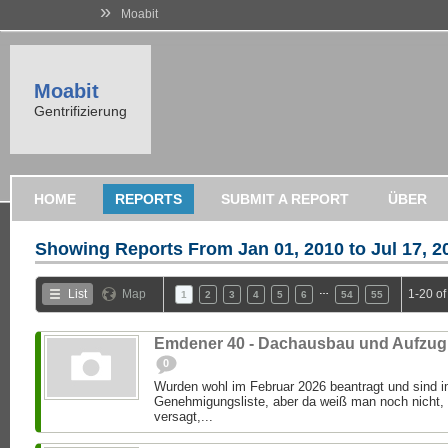
»
Moabit
Moabit
Gentrifizierung
HOME
REPORTS
SUBMIT A REPORT
ÜBER
Showing Reports From
Jan 01, 2010 to Jul 17, 2
…
List
Map
1-20 o
1
2
3
4
5
6
54
55
Emdener 40 - Dachausbau und Aufzug
0
Wurden wohl im Februar 2026 beantragt und sind im
Genehmigungsliste, aber da weiß man noch nicht,
versagt,...