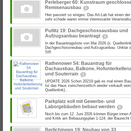
Perleberger 60: Kunstraum geschloss
Remisenausbau
1
Hier passiert so einiges: Das Art-Lab hat einen de
sehr schade waren immer interessante Veranstaltun
Putlitz 19: Dachgeschossausbau und
Aufzugsanbau beantragt
2
In der Bauantragsliste von Mai 2026 (s. Quellenlink
Dachgeschossneubau und Aufzugsanbau. Unklar ob 
Stfl.
Rathenower 54: Bauantrag für
Dachausbau, Balkone, Hofunterkeller
und Souterrain
3
UPDATE 2026 Schon 20219 gab es mal einen Bau
Ist das Haus zwischenzeitlich wieder verkauft wor
Quellenlink)...
Parkplatz soll mit Gewerbe- und
Laborgebäuden bebaut werden
0
Noch bis zum 12. Juni 2026 können Bürger:inne
und Kritik am Bebauungsplan 1-124, der Baurecht f
Berlichingen 19: Neubau von 33