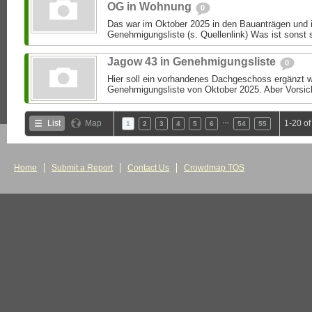
OG in Wohnung
0
Das war im Oktober 2025 in den Bauanträgen und i
Genehmigungsliste (s. Quellenlink) Was ist sonst 
Jagow 43 in Genehmigungsliste
0
Hier soll ein vorhandenes Dachgeschoss ergänzt we
Genehmigungsliste von Oktober 2025. Aber Vorsic
…
List
Map
1-20 o
1
2
3
4
5
6
54
55
Home
Submit a Report
Contact Us
Crowdmap TOS