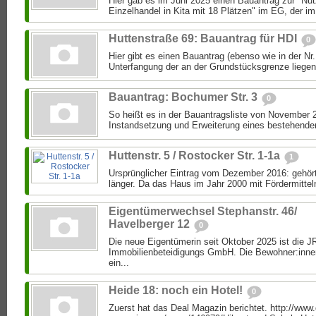
Hier gab es im Juni 2025 einen Bauantrag zur "N
Einzelhandel in Kita mit 18 Plätzen" im EG, der i
Huttenstraße 69: Bauantrag für HDI
0
Hier gibt es einen Bauantrag (ebenso wie in der Nr.
Unterfangung der an der Grundstücksgrenze liegen
Bauantrag: Bochumer Str. 3
0
So heißt es in der Bauantragsliste von November 
Instandsetzung und Erweiterung eines bestehende
Huttenstr. 5 / Rostocker Str. 1-1a
1
Ursprünglicher Eintrag vom Dezember 2016: gehör
länger. Da das Haus im Jahr 2000 mit Fördermitteln
Eigentümerwechsel Stephanstr. 46/
Havelberger 12
0
Die neue Eigentümerin seit Oktober 2025 ist die 
Immobilienbeteidigungs GmbH. Die Bewohner:inne
ein...
Heide 18: noch ein Hotel!
0
Zuerst hat das Deal Magazin berichtet. http://www.