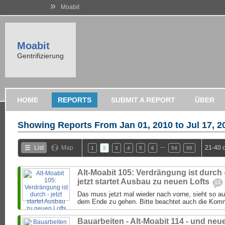
»
Moabit
Moabit
Gentrifizierung
HOME
REPORTS
SUBMIT A REPORT
ÜBER
Showing Reports From
Jan 01, 2010 to Jul 17, 2
…
List
Map
21-40 
1
2
3
4
5
6
54
55
Alt-Moabit 105: Verdrängung ist durch 
jetzt startet Ausbau zu neuen Lofts
13
Das muss jetzt mal wieder nach vorne, sieht so au
dem Ende zu gehen. Bitte beachtet auch die Komme
Bauarbeiten - Alt-Moabit 114 - und neu