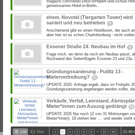
magazin.com/news/146979/Hilpert-und-Schulz-Hote
gemeinsames-Hotel-in-Berlin...
ehem. Novotel (Tiergarten Tower) wird
saniert und neu betrieben
0
Anscheinend gibt es einen Hotelboom, der auch an
aber hier ist es schon Charlottenburg - nicht vorbei
Essener Straße 24: Neubau im Hof
0
Frage mich, wo denn da noch ein Neubau passt, ab
Rückwand des Seitenflügels Essener 23 und 23a. 
Gründungssanierung - Putlitz 13 -
Mietervertreibung?
10
UPDATE 2025: Anfrage ergab, dass im Frühjahr 20
Gründungssanierung angefangen werden sollte, das 
Verkäufe, Verfall, Leerstand, Abrissplä
Mieter*innen zum Auszug gedrängt
18
UPDATE 2025 Nur noch 12 von 31 Wohnungen sind
Mieter*innen), 19 stehen leer .... und wieder steht 
…
List
Map
21-40 
1
2
3
4
5
6
54
55