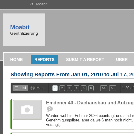
»
Moabit
Moabit
Gentrifizierung
HOME
REPORTS
SUBMIT A REPORT
ÜBER
Showing Reports From
Jan 01, 2010 to Jul 17, 2
…
List
Map
1-20 o
1
2
3
4
5
6
54
55
Emdener 40 - Dachausbau und Aufzug
0
Wurden wohl im Februar 2026 beantragt und sind im
Genehmigungsliste, aber da weiß man noch nicht,
versagt,...