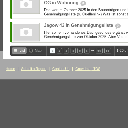
OG in Wohnung
0
Das war im Oktober 2025 in den Bauanträgen und i
Genehmigungsliste (s. Quellenlink) Was ist sonst 
Jagow 43 in Genehmigungsliste
0
Hier soll ein vorhandenes Dachgeschoss ergänzt we
Genehmigungsliste von Oktober 2025. Aber Vorsic
…
List
Map
1-20 o
1
2
3
4
5
6
54
55
Home
Submit a Report
Contact Us
Crowdmap TOS