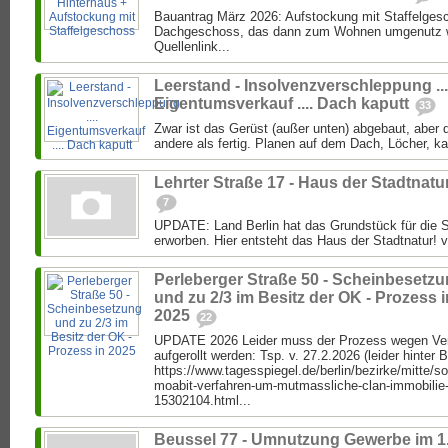
Bauantrag März 2026: Aufstockung mit Staffelgesc
Dachgeschoss, das dann zum Wohnen umgenutz we
Quellenlink...
Leerstand - Insolvenzverschleppung ...
Eigentumsverkauf .... Dach kaputt
33
Zwar ist das Gerüst (außer unten) abgebaut, aber di
andere als fertig. Planen auf dem Dach, Löcher, k
Lehrter Straße 17 - Haus der Stadtnatu
7
UPDATE: Land Berlin hat das Grundstück für die S
erworben. Hier entsteht das Haus der Stadtnatur! vo
Perleberger Straße 50 - Scheinbesetz
und zu 2/3 im Besitz der OK - Prozess i
2025
22
UPDATE 2026 Leider muss der Prozess wegen Ver
aufgerollt werden: Tsp. v. 27.2.2026 (leider hinter 
https://www.tagesspiegel.de/berlin/bezirke/mitte/s
moabit-verfahren-um-mutmassliche-clan-immobilie
15302104.html...
Beussel 77 - Umnutzung Gewerbe im 1