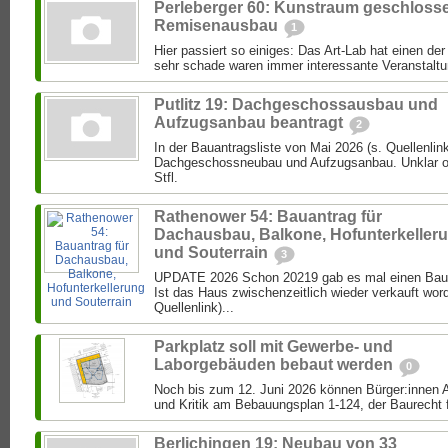
Perleberger 60: Kunstraum geschloss
Remisenausbau
1
Hier passiert so einiges: Das Art-Lab hat einen de
sehr schade waren immer interessante Veranstaltun
Putlitz 19: Dachgeschossausbau und
Aufzugsanbau beantragt
2
In der Bauantragsliste von Mai 2026 (s. Quellenlink
Dachgeschossneubau und Aufzugsanbau. Unklar ob 
Stfl.
Rathenower 54: Bauantrag für
Dachausbau, Balkone, Hofunterkeller
und Souterrain
3
UPDATE 2026 Schon 20219 gab es mal einen Bau
Ist das Haus zwischenzeitlich wieder verkauft wor
Quellenlink)...
Parkplatz soll mit Gewerbe- und
Laborgebäuden bebaut werden
0
Noch bis zum 12. Juni 2026 können Bürger:inne
und Kritik am Bebauungsplan 1-124, der Baurecht f
Berlichingen 19: Neubau von 33