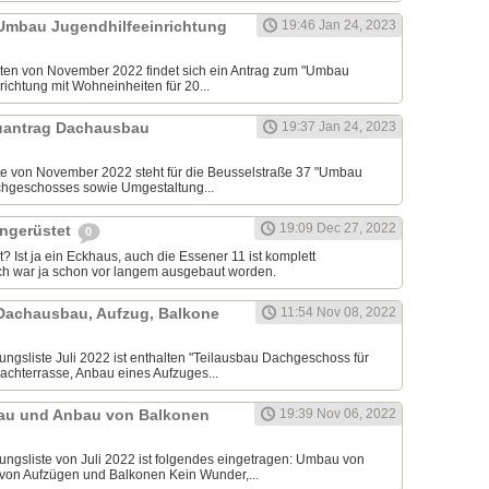
- Umbau Jugendhilfeeinrichtung
19:46 Jan 24, 2023
sten von November 2022 findet sich ein Antrag zum "Umbau
richtung mit Wohneinheiten für 20...
auantrag Dachausbau
19:37 Jan 24, 2023
ste von November 2022 steht für die Beusselstraße 37 "Umbau
hgeschosses sowie Umgestaltung...
19:09 Dec 27, 2022
ingerüstet
0
? Ist ja ein Eckhaus, auch die Essener 11 ist komplett
ch war ja schon vor langem ausgebaut worden.
- Dachausbau, Aufzug, Balkone
11:54 Nov 08, 2022
ngsliste Juli 2022 ist enthalten "Teilausbau Dachgeschoss für
achterrasse, Anbau eines Aufzuges...
au und Anbau von Balkonen
19:39 Nov 06, 2022
ngsliste von Juli 2022 ist folgendes eingetragen: Umbau von
on Aufzügen und Balkonen Kein Wunder,...