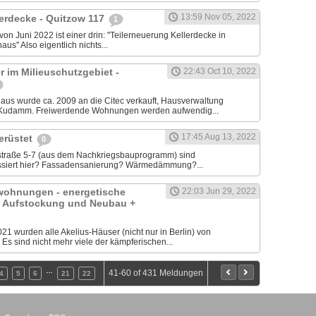
13:59 Nov 05, 2022
erdecke - Quitzow 117
1
on Juni 2022 ist einer drin: "Teilerneuerung Kellerdecke in
us" Also eigentlich nichts...
r im Milieuschutzgebiet -
22:43 Oct 10, 2022
us wurde ca. 2009 an die Citec verkauft, Hausverwaltung
Kudamm. Freiwerdende Wohnungen werden aufwendig...
17:45 Aug 13, 2022
gerüstet
0
straße 5-7 (aus dem Nachkriegsbauprogramm) sind
assiert hier? Fassadensanierung? Wärmedämmung?...
wohnungen - energetische
22:03 Jun 29, 2022
, Aufstockung und Neubau +
1 wurden alle Akelius-Häuser (nicht nur in Berlin) von
Es sind nicht mehr viele der kämpferischen...
…
41-60 of 431 Meldungen
4
5
6
21
22