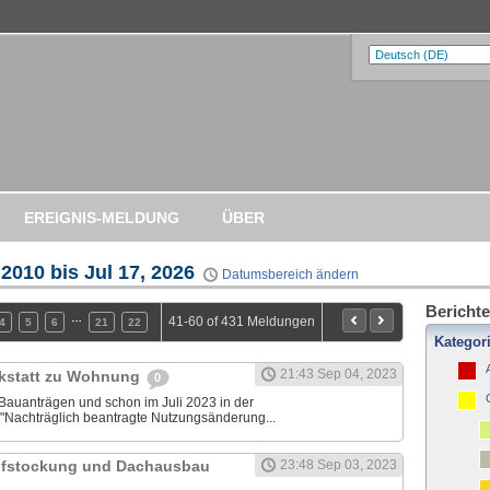
EREIGNIS-MELDUNG
ÜBER
 2010 bis Jul 17, 2026
Datumsbereich ändern
Berichte
…
41-60 of 431 Meldungen
4
5
6
21
22
Kategor
21:43 Sep 04, 2023
rkstatt zu Wohnung
0
 Bauanträgen und schon im Juli 2023 in der
"Nachträglich beantragte Nutzungsänderung...
ufstockung und Dachausbau
23:48 Sep 03, 2023