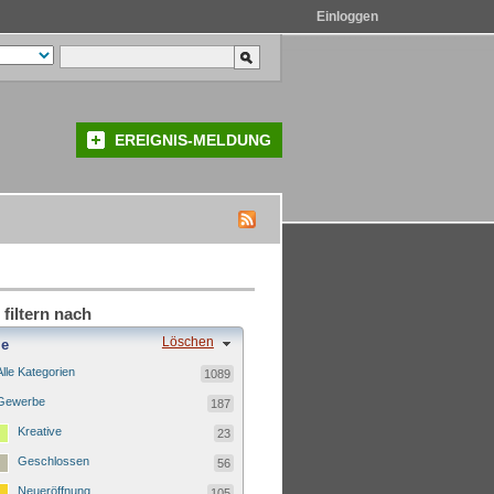
Einloggen
EREIGNIS-MELDUNG
 filtern nach
Löschen
ie
Alle Kategorien
1089
Gewerbe
187
Kreative
23
Geschlossen
56
Neueröffnung
105