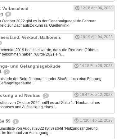
 Vorbescheid -
12:18 Apr 06, 2023
ng
0
Oktober 2022 gibt es in der Genehmigungsliste Februar
eid zur Dachaufstockung (s. Quellenlink)
Leerstand, Verkauf, Balkonen,
18:19 Apr 04, 2023
0
mentar 2019 berichtet wurde, dass die Remisen (frühere
r bekommen haben, wurde 2021 ein...
ngs- und Gefängnisgebäude
14:18 Feb 28, 2023
61
0
isierte der Betroffenenrat Lehrter Straße noch eine Führung
Gefängnisgebäude...
19:47 Feb 12, 2023
tockung und Neubau
0
liste von Oktober 2022 heißt es auf Seite 1: "Neubau eines
hauses und Aufstockung eines...
17:20 Feb 12, 2023
aße 59
2
ngsliste von August 2022 (S. 3) steht "Nutzungsänderung
im Innenhof zur Austragung...