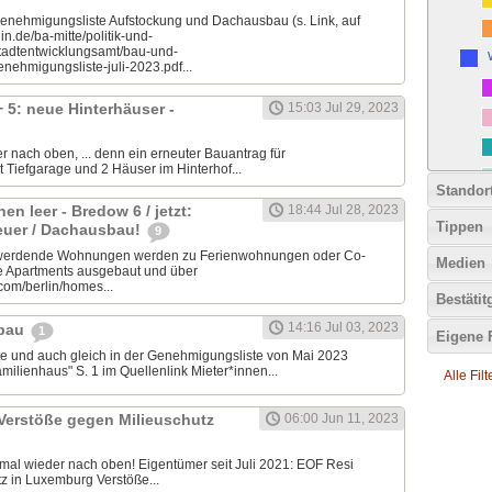
 Genehmigungsliste Aufstockung und Dachausbau (s. Link, auf
lin.de/ba-mitte/politik-und-
tadtentwicklungsamt/bau-und-
nehmigungsliste-juli-2023.pdf...
 5: neue Hinterhäuser -
15:03 Jul 29, 2023
r nach oben, ... denn ein erneuter Bauantrag für
Tiefgarage und 2 Häuser im Hinterhof...
Standor
 leer - Bredow 6 / jetzt:
18:44 Jul 28, 2023
Tippen
teuer / Dachausbau!
9
werdende Wohnungen werden zu Ferienwohnungen oder Co-
Medien
te Apartments ausgebaut und über
.com/berlin/homes...
Bestäti
14:16 Jul 03, 2023
mbau
1
Eigene 
ste und auch gleich in der Genehmigungsliste von Mai 2023
ilienhaus" S. 1 im Quellenlink Mieter*innen...
Alle Fil
 Verstöße gegen Milieuschutz
06:00 Jun 11, 2023
l wieder nach oben! Eigentümer seit Juli 2021: EOF Resi
tz in Luxemburg Verstöße...