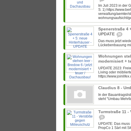
Im Juli 2023 in der
S. 1) https://www.ber
verwaltung/aemter/s
wohnungsaufsicht/ge
Spenerstraße 4 +
UPDATE
30
Das muss jetzt wiede
Lückebenbauung mit 
Wohnungen stehen
modernisiert + 
UPDATE 2023: Frei
Living oder möblier
https://www.joinlifex
Claudius 8 - U
In der Bauantragsli
steht "Umbau Mehrfam
Turmstraße 11 -
11
UPDATE: Das muss ma
PropCo 1 Sàrl mit Si