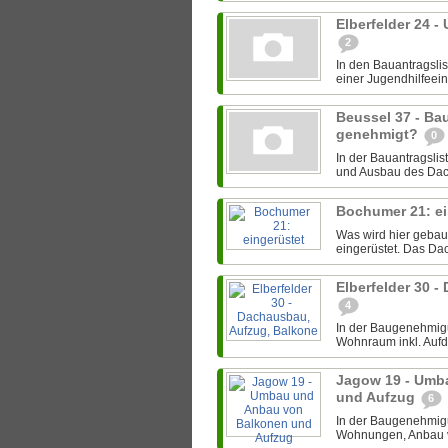
Elberfelder 24 
2
In den Bauantragsli
einer Jugendhilfeein
Beussel 37 - B
genehmigt?
0
In der Bauantragsli
und Ausbau des Dac
Bochumer 21: e
Was wird hier gebaut
eingerüstet. Das Da
Elberfelder 30 
4
In der Baugenehmigu
Wohnraum inkl. Aufd
Jagow 19 - Umb
und Aufzug
6
In der Baugenehmigu
Wohnungen, Anbau v