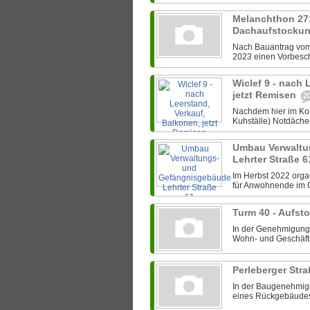
Melanchthon 27:
Dachaufstocku
Nach Bauantrag vom 
2023 einen Vorbesch
Wiclef 9 - nach 
jetzt Remisen
2
Nachdem hier im Kom
Kuhställe) Notdäche
Umbau Verwaltu
Lehrter Straße 
Im Herbst 2022 organ
für Anwohnende im 
Turm 40 - Aufs
In der Genehmigungs
Wohn- und Geschäfts
Perleberger Str
In der Baugenehmigu
eines Rückgebäudes 