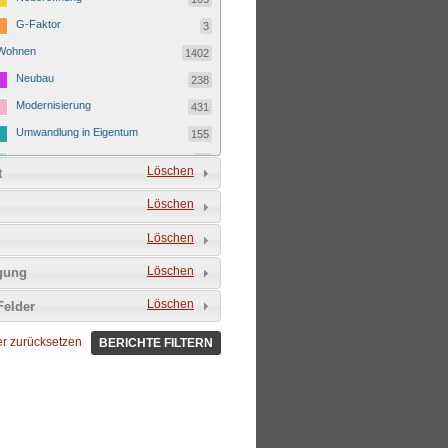
G-Faktor
3
Wohnen
1402
Neubau
238
Modernisierung
431
Umwandlung in Eigentum
155
Kostenmietverdrängung
23
Löschen
t
Ferienwohnung
151
Löschen
Eigentümerwechsel
335
Löschen
Leerstand
69
Löschen
tgung
Löschen
Felder
ter zurücksetzen
BERICHTE FILTERN