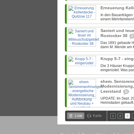
Erneuerung Kell
In den Bauanträgen v
einem Mehrfamilienha
Saniert und teue
Rostocker 38
0
Das 1891 gebaute Ha
dann M. Mende am 
Krupp 5-7 - ein
Die 3 Häuser Krupp
eingerüstet. Was p
ehem. Senioren
Modernisierung
Leerstand
11
UPDATE: Im Sept. 202
Heimstaden gekauft. 
Liste
Karte
1
2
3