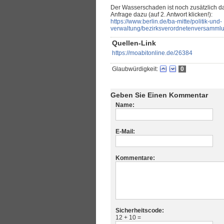
Der Wasserschaden ist noch zusätzlich 
Anfrage dazu (auf 2. Antwort klicken!):
https://www.berlin.de/ba-mitte/politik-und-
verwaltung/bezirksverordnetenversamm
Quellen-Link
https://moabitonline.de/26384
Glaubwürdigkeit:
0
Geben Sie Einen Kommentar
Name:
E-Mail:
Kommentare:
Sicherheitscode:
12 + 10 =