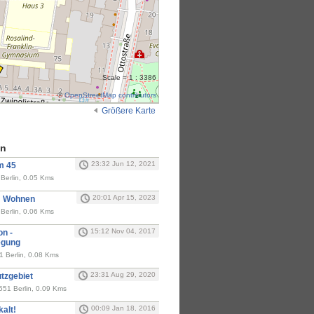
Scale = 1 : 3386
©
OpenStreetMap contributors
Größere Karte
en
23:32 Jun 12, 2021
m 45
Berlin, 0.05 Kms
20:01 Apr 15, 2023
m Wohnen
Berlin, 0.06 Kms
15:12 Nov 04, 2017
n -
egung
 Berlin, 0.08 Kms
23:31 Aug 29, 2020
utzgebiet
51 Berlin, 0.09 Kms
00:09 Jan 18, 2016
kalt!