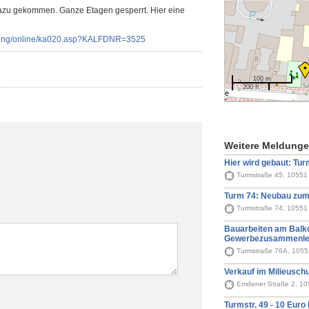
dazu gekommen. Ganze Etagen gesperrt. Hier eine
lung/online/ka020.asp?KALFDNR=3525
100 m
200 ft
Weitere Meldung
Hier wird gebaut: Tur
Turmstraße 45, 10551 
Turm 74: Neubau zu
Turmstraße 74, 10551 
Bauarbeiten am Balko
Gewerbezusammenl
Turmstraße 76A, 10551
Verkauf im Milieusch
Emdener Straße 2, 105
Turmstr. 49 - 10 Euro 