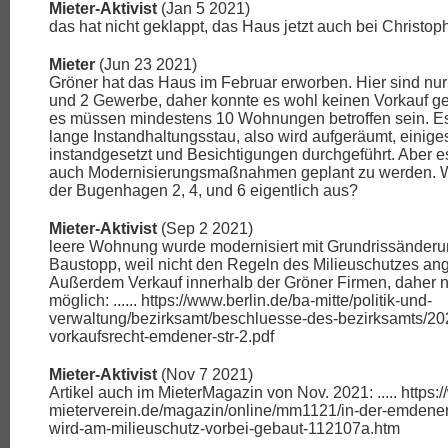
Mieter-Aktivist
(Jan 5 2021)
das hat nicht geklappt, das Haus jetzt auch bei Christo
Mieter
(Jun 23 2021)
Gröner hat das Haus im Februar erworben. Hier sind n
und 2 Gewerbe, daher konnte es wohl keinen Vorkauf ge
es müssen mindestens 10 Wohnungen betroffen sein. Es
lange Instandhaltungsstau, also wird aufgeräumt, einiges
instandgesetzt und Besichtigungen durchgeführt. Aber 
auch Modernisierungsmaßnahmen geplant zu werden. Wi
der Bugenhagen 2, 4, und 6 eigentlich aus?
Mieter-Aktivist
(Sep 2 2021)
leere Wohnung wurde modernisiert mit Grundrissänderu
Baustopp, weil nicht den Regeln des Milieuschutzes a
Außerdem Verkauf innerhalb der Gröner Firmen, daher 
möglich: ...... https://www.berlin.de/ba-mitte/politik-und-
verwaltung/bezirksamt/beschluesse-des-bezirksamts/2
vorkaufsrecht-emdener-str-2.pdf
Mieter-Aktivist
(Nov 7 2021)
Artikel auch im MieterMagazin von Nov. 2021: ..... https:
mieterverein.de/magazin/online/mm1121/in-der-emdener
wird-am-milieuschutz-vorbei-gebaut-112107a.htm