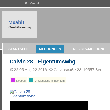
»
Moabit
Moabit
Gentrifizierung
STARTSEITE
MELDUNGEN
EREIGNIS-MELDUNG
Calvin 28 - Eigentumswhg.
22:05 Aug 22 2016
Calvinstraße 28, 10557 Berlin
Neubau
Umwandlung in Eigentum