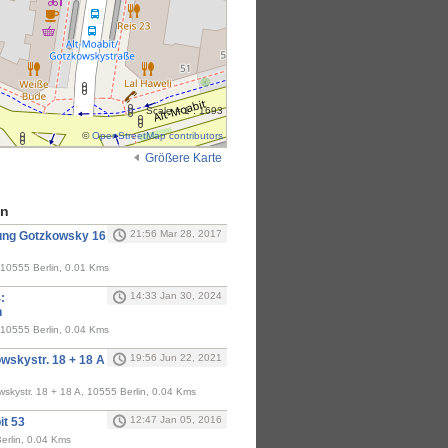
Scale = 1 : 1693
©
OpenStreetMap contributors
Größere Karte
en
21:56 Mar 28, 2017
ung Gotzkowsky 16
10555 Berlin, 0.01 Kms
14:33 Jan 30, 2024
:
n
10555 Berlin, 0.04 Kms
19:56 Jun 22, 2021
owskystr. 18 + 18 A
wskystr. 18 + 18 A, 10555 Berlin, 0.04 Kms
12:47 Jan 05, 2016
it 53
erlin, 0.04 Kms