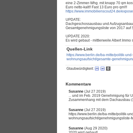
eine 2-Zimmer-Whg. mit knapp 70 qm koste
Euro netto-kalt!! Fast 13 Euro pro qm!!!
https://www.immobilienscout24.de/expos
UPDATE:
Dachgeschossausbau und Aufzugsanbau 
Gesamtgenehmigungsliste von 2017 auf Se
UPDATE 2020:
Es wird gebaut - mittlerweile Albert Immo s.
Quellen-Link
https://www.berlin.de/ba-mitte/politik-u
wohnungsaufsicht/gesamte-genehmigungs
Glaubwürdigkeit:
0
Kommentare
Susanne
(Jul 27 2019)
... und im Feb. 2019 Genehmigung für
Zusammenhang mit dem Dachausbau (S. 1
Susanne
(Jul 27 2019)
https://www.berlin.de/ba-mitte/politik-
wohnungsaufsicht/genehmigungsliste-f
Susanne
(Aug 29 2020)
2020 wird gebaut!