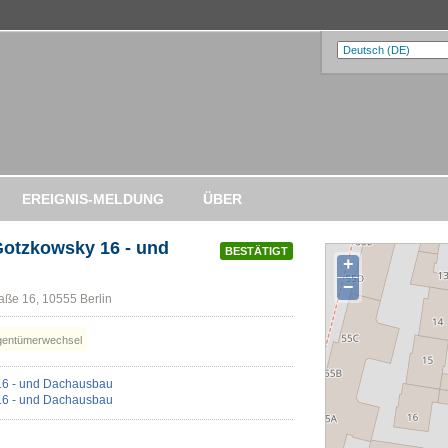
EREIGNIS-MELDUNG
ÜBER
otzkowsky 16 - und
BESTÄTIGT
+
−
aße 16, 10555 Berlin
gentümerwechsel