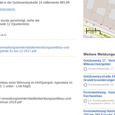
t in der Gotzkowskystraße 16 mittlerweile 885,99
e/93039020
wurde genehmigt, siehe die
ite 12 (Quellenlink)
20 m
100 ft
a.r.l.
nd-verwaltung/aemter/stadtentwicklungsamt/bau-und-
liste-01-bis-12-2017.pdf
Weitere Meldung
Gotzkowsky 17 - Verk
Milieuschutzgebiet
Gotzkowskystraße 17, 
Gotzkowskystraße 24
Grundrissänderunge
 Umbau einer Wohnung im HH/Quergeb. irgendwie im
Gotzkowskystraße 24, 
 unten - Link folgt!)
Ferienwohnung - Got
Dachausbau
und-verwaltung/aemter/stadtentwicklungsamt/bau-und-
14, Gotzkowskystraße, 
ebruar-2019.pdf
Europäische Union, 0
Ferienwohnung Gotzk
250 bis 380 Euro für 