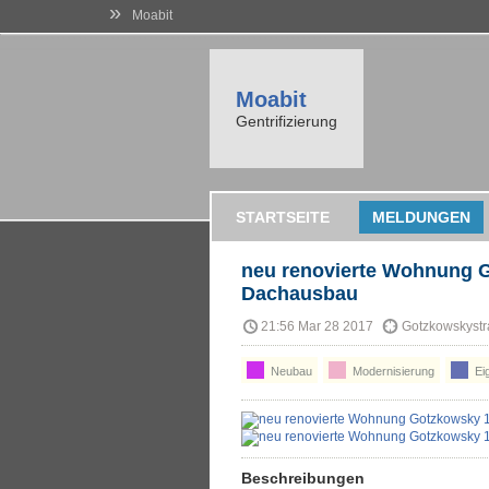
»
Moabit
Moabit
Gentrifizierung
STARTSEITE
MELDUNGEN
neu renovierte Wohnung G
Dachausbau
21:56 Mar 28 2017
Gotzkowskystr
Neubau
Modernisierung
Ei
Beschreibungen