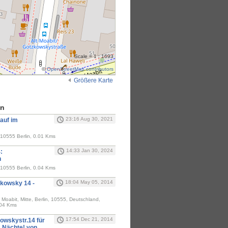
Scale = 1 : 1693
©
OpenStreetMap contributors
Größere Karte
en
23:16 Aug 30, 2021
auf im
10555 Berlin, 0.01 Kms
14:33 Jan 30, 2024
:
n
10555 Berlin, 0.04 Kms
18:04 May 05, 2014
zkowsky 14 -
Moabit, Mitte, Berlin, 10555, Deutschland,
.04 Kms
17:54 Dec 21, 2014
owskystr.14 für
2 Nächte! von