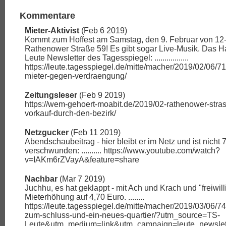
Kommentare
Mieter-Aktivist
(Feb 6 2019)
Kommt zum Hoffest am Samstag, den 9. Februar von 12-
Rathenower Straße 59! Es gibt sogar Live-Musik. Das H
Leute Newsletter des Tagesspiegel: .................
https://leute.tagesspiegel.de/mitte/macher/2019/02/06/7
mieter-gegen-verdraengung/
Zeitungsleser
(Feb 9 2019)
https://wem-gehoert-moabit.de/2019/02-rathenower-stras
vorkauf-durch-den-bezirk/
Netzgucker
(Feb 11 2019)
Abendschaubeitrag - hier bleibt er im Netz und ist nicht
verschwunden: .......... https://www.youtube.com/watch?
v=IAKm6rZVayA&feature=share
Nachbar
(Mar 7 2019)
Juchhu, es hat geklappt - mit Ach und Krach und "freiwill
Mieterhöhung auf 4,70 Euro. ........
https://leute.tagesspiegel.de/mitte/macher/2019/03/06/743
zum-schluss-und-ein-neues-quartier/?utm_source=TS-
Leute&utm_medium=link&utm_campaign=leute_newslet