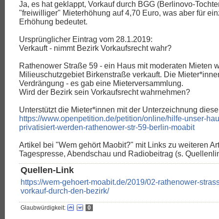
Ja, es hat geklappt, Vorkauf durch BGG (Berlinovo-Tochte
"freiwilliger" Mieterhöhung auf 4,70 Euro, was aber für ei
Erhöhung bedeutet.
Ursprünglicher Eintrag vom 28.1.2019:
Verkauft - nimmt Bezirk Vorkaufsrecht wahr?
Rathenower Straße 59 - ein Haus mit moderaten Mieten w
Milieuschutzgebiet Birkenstraße verkauft. Die Mieter*inne
Verdrängung - es gab eine Mieterversammlung.
Wird der Bezirk sein Vorkaufsrecht wahrnehmen?
Unterstützt die Mieter*innen mit der Unterzeichnung dieser
https://www.openpetition.de/petition/online/hilfe-unser-hau
privatisiert-werden-rathenower-str-59-berlin-moabit
Artikel bei "Wem gehört Maobit?" mit Links zu weiteren Ar
Tagespresse, Abendschau und Radiobeitrag (s. Quellenli
Quellen-Link
https://wem-gehoert-moabit.de/2019/02-rathenower-strass
vorkauf-durch-den-bezirk/
Glaubwürdigkeit:
0