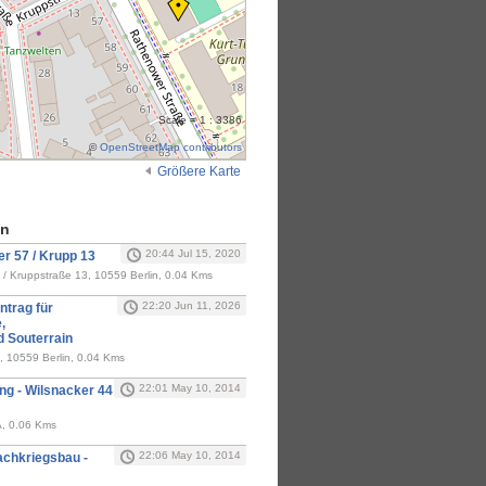
Scale = 1 : 3386
©
OpenStreetMap contributors
Größere Karte
en
20:44 Jul 15, 2020
 57 / Krupp 13
/ Kruppstraße 13, 10559 Berlin, 0.04 Kms
22:20 Jun 11, 2026
trag für
,
d Souterrain
 10559 Berlin, 0.04 Kms
22:01 May 10, 2014
ng - Wilsnacker 44
A, 0.06 Kms
22:06 May 10, 2014
chkriegsbau -