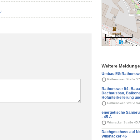
0
100 m
200 ft
Weitere Meldung
Umbau EG Rathenower
Rathenower Straße 57 
Rathenower 54: Bauan
Dachausbau, Balkone
Hofunterkellerung un
Rathenower Straße 54,
energetische Sanieru
- 45 A
Wilsnacker Straße 45 
Dachgeschoss auf Na
Wilsnacker 46