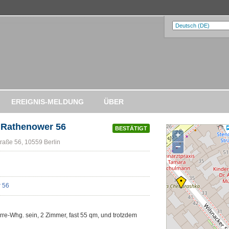
EREIGNIS-MELDUNG
ÜBER
 Rathenower 56
BESTÄTIGT
+
raße 56, 10559 Berlin
−
rre-Whg. sein, 2 Zimmer, fast 55 qm, und trotzdem