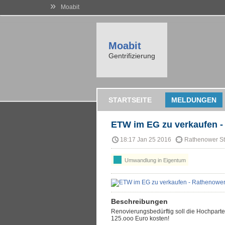
»
Moabit
Moabit
Gentrifizierung
STARTSEITE
MELDUNGEN
ETW im EG zu verkaufen -
18:17 Jan 25 2016
Rathenower St
Umwandlung in Eigentum
Beschreibungen
Renovierungsbedürftig soll die Hochparte
125.ooo Euro kosten!