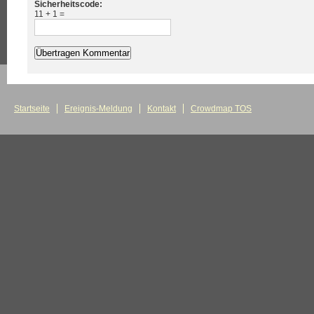
Sicherheitscode:
11 + 1 =
Startseite
Ereignis-Meldung
Kontakt
Crowdmap TOS