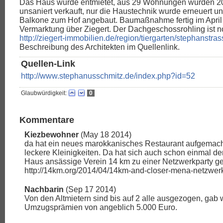
Das Haus wurde entmietet, aus 29 Wohnungen wurden 20
unsaniert verkauft, nur die Haustechnik wurde erneuert u
Balkone zum Hof angebaut. Baumaßnahme fertig im April
Vermarktung über Ziegert. Der Dachgeschossrohling ist 
http://ziegert-immobilien.de/region/tiergarten/stephanstra
Beschreibung des Architekten im Quellenlink.
Quellen-Link
http://www.stephanusschmitz.de/index.php?id=52
Glaubwürdigkeit:
0
Kommentare
Kiezbewohner
(May 18 2014)
da hat ein neues marokkanisches Restaurant aufgemacht,
leckere Kleinigkeiten. Da hat sich auch schon einmal de
Haus ansässige Verein 14 km zu einer Netzwerkparty get
http://14km.org/2014/04/14km-and-closer-mena-netzwerk
Nachbarin
(Sep 17 2014)
Von den Altmietern sind bis auf 2 alle ausgezogen, gab
Umzugsprämien von angeblich 5.000 Euro.