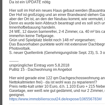
Da ist ein UPDATE nötig
Hier soll im Hof ein neues Haus gebaut werden (Bauantrag
Der Hof ist großzügig und an einer Brandwand stehen Ga
aber der Ort ist, an den der Neubau kommt, wie vermutet, is
Denn es wurde kein Abbruch beantragt und es soll sich u
Innenhofbebauung handeln.
24 WE, 12 davon barrierefrei, 2-4 Zimmer, ca. 40 m² bis ca
immerhin keine Tiefgarage.
Grün und Spielplatz bleibt noch 148 m² vorgesehen;
Das Bauvorhaben punktete wohl mit extensiver Dachbeg
Photovoltaik.
S. neuer Quellenlink (Genehmigungsliste Sept. 23), S. 3 
--------
ursprünglicher Eintrag vom 5.8.2018
Putlitz 15 - Dachwohnung im Angebot
Hier wird gerade eine 122 qm Dachgeschosswohnung an
Nettokaltmieten frei) - da ist wohl was zu reparieren!?
Preis netto-kalt unter 10 Euro, d.h. 1.103 Euro + 215 Neb
Gasetage, wer weiß wie gut gedämmt, und nur 2 Zimmer, 
geeignet.
https://www.immobilienscout24.de/expose/106556783#/