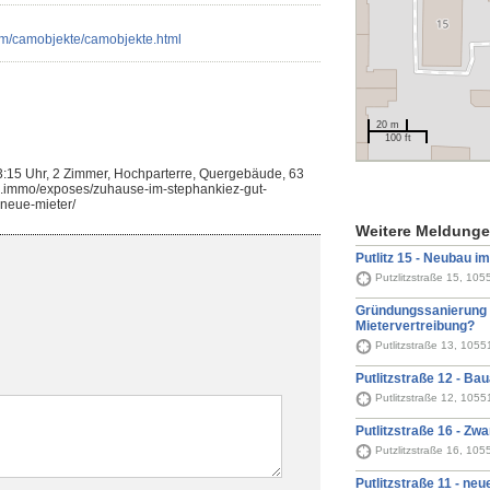
am/camobjekte/camobjekte.html
20 m
100 ft
3:15 Uhr, 2 Zimmer, Hochparterre, Quergebäude, 63
do.immo/exposes/zuhause-im-stephankiez-gut-
neue-mieter/
Weitere Meldung
Putlitz 15 - Neubau i
Putzlitzstraße 15, 105
Gründungssanierung - 
Mietervertreibung?
Putlitzstraße 13, 1055
Putlitzstraße 12 - Ba
Putlitzstraße 12, 1055
Putlitzstraße 16 - Z
Putzlitzstraße 16, 105
Putlitzstraße 11 - ne