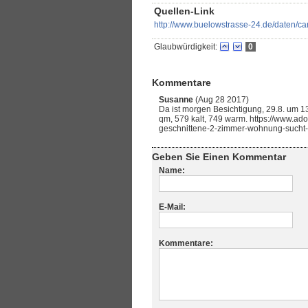
Quellen-Link
http://www.buelowstrasse-24.de/daten/c
Glaubwürdigkeit:
0
Kommentare
Susanne
(Aug 28 2017)
Da ist morgen Besichtigung, 29.8. um 1
qm, 579 kalt, 749 warm. https://www.a
geschnittene-2-zimmer-wohnung-sucht-
Geben Sie Einen Kommentar
Name:
E-Mail:
Kommentare: