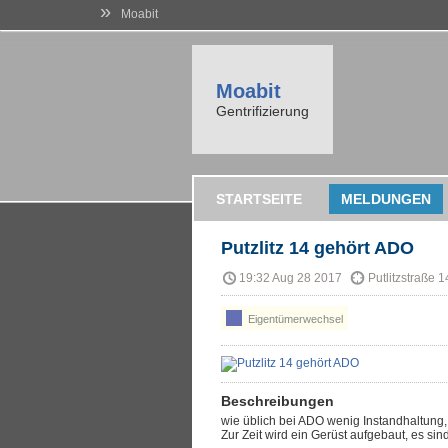
»
Moabit
Moabit
Gentrifizierung
STARTSEITE
MELDUNGEN
Putzlitz 14 gehört ADO
19:32 Aug 28 2017
Putlitzstraße 1
Eigentümerwechsel
Beschreibungen
wie üblich bei ADO wenig Instandhaltung,
Zur Zeit wird ein Gerüst aufgebaut, es s