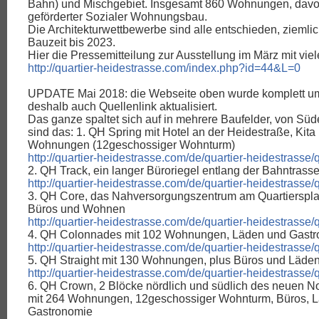
Bahn) und Mischgebiet. Insgesamt 860 Wohnungen, dav
geförderter Sozialer Wohnungsbau.
Die Architekturwettbewerbe sind alle entschieden, zieml
Bauzeit bis 2023.
Hier die Pressemitteilung zur Ausstellung im März mit vi
http://quartier-heidestrasse.com/index.php?id=44&L=0
UPDATE Mai 2018: die Webseite oben wurde komplett umg
deshalb auch Quellenlink aktualisiert.
Das ganze spaltet sich auf in mehrere Baufelder, von Sü
sind das: 1. QH Spring mit Hotel an der Heidestraße, Kita
Wohnungen (12geschossiger Wohnturm)
http://quartier-heidestrasse.com/de/quartier-heidestrasse/
2. QH Track, ein langer Büroriegel entlang der Bahntrass
http://quartier-heidestrasse.com/de/quartier-heidestrasse/q
3. QH Core, das Nahversorgungszentrum am Quartierspla
Büros und Wohnen
http://quartier-heidestrasse.com/de/quartier-heidestrasse/
4. QH Colonnades mit 102 Wohnungen, Läden und Gast
http://quartier-heidestrasse.com/de/quartier-heidestrasse
5. QH Straight mit 130 Wohnungen, plus Büros und Läde
http://quartier-heidestrasse.com/de/quartier-heidestrasse/q
6. QH Crown, 2 Blöcke nördlich und südlich des neuen N
mit 264 Wohnungen, 12geschossiger Wohnturm, Büros, 
Gastronomie