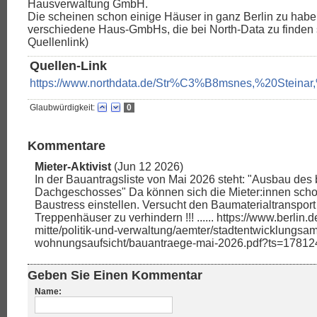
Hausverwaltung GmbH.
Die scheinen schon einige Häuser in ganz Berlin zu haben
verschiedene Haus-GmbHs, die bei North-Data zu finden s
Quellenlink)
Quellen-Link
https://www.northdata.de/Str%C3%B8msnes,%20Steinar
Glaubwürdigkeit:
0
Kommentare
Mieter-Aktivist
(Jun 12 2026)
In der Bauantragsliste von Mai 2026 steht: "Ausbau de
Dachgeschosses" Da können sich die Mieter:innen scho
Baustress einstellen. Versucht den Baumaterialtransport
Treppenhäuser zu verhindern !!! ...... https://www.berlin.d
mitte/politik-und-verwaltung/aemter/stadtentwicklungsa
wohnungsaufsicht/bauantraege-mai-2026.pdf?ts=1781
Geben Sie Einen Kommentar
Name: