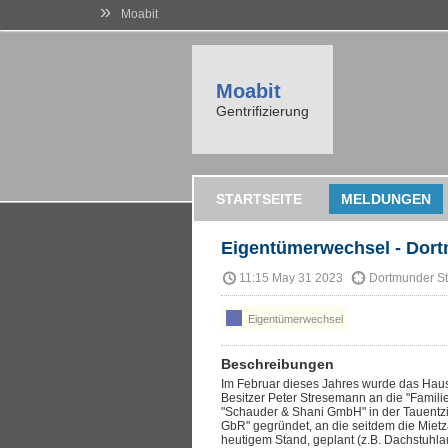
»
Moabit
Moabit
Gentrifizierung
STARTSEITE
MELDUNGEN
Eigentümerwechsel - Dor
11:15 May 31 2023
Dortmunder St
Eigentümerwechsel
Beschreibungen
Im Februar dieses Jahres wurde das Haus
Besitzer Peter Stresemann an die "Famili
"Schauder & Shani GmbH" in der Tauentzie
GbR" gegründet, an die seitdem die Miet
heutigem Stand, geplant (z.B. Dachstuhla