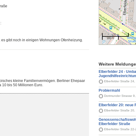
traße
:
100 m
200 ft
n, es gibt noch in einigen Wohnungen Ofenheizung.
Weitere Meldung
Elberfelder 24 - Umb
Jugendhilfeeinrichtu
typisches kleine Familienvermögen. Berliner Ehepaar
Elberfelder Straße 24,
a 10 bis 50 Millionen Euro.
Probiermahl
Dortmunder Strasse 9,
Elberfelder 20: neue
Elberfelder Straße 20,
Genossenschaftswoh
Elberfelder Straße
Elberfelder Straße 22