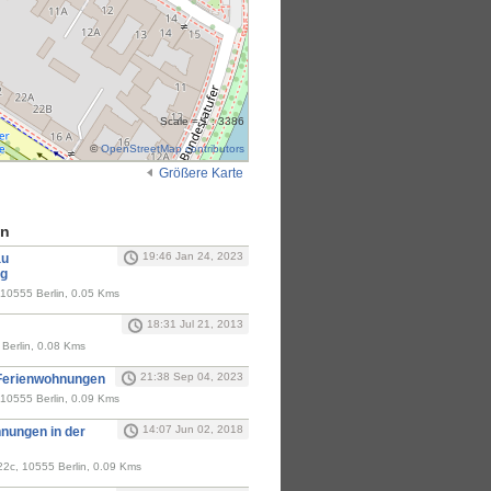
Scale = 1 : 3386
©
OpenStreetMap contributors
Größere Karte
en
19:46 Jan 24, 2023
au
ng
 10555 Berlin, 0.05 Kms
18:31 Jul 21, 2013
 Berlin, 0.08 Kms
21:38 Sep 04, 2023
 Ferienwohnungen
 10555 Berlin, 0.09 Kms
14:07 Jun 02, 2018
nungen in der
-22c, 10555 Berlin, 0.09 Kms