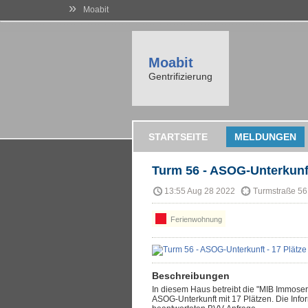
»
Moabit
Moabit
Gentrifizierung
STARTSEITE
MELDUNGEN
Turm 56 - ASOG-Unterkunft
13:55 Aug 28 2022
Turmstraße 56
Ferienwohnung
Beschreibungen
In diesem Haus betreibt die "MIB Immoserv
ASOG-Unterkunft mit 17 Plätzen. Die Infor