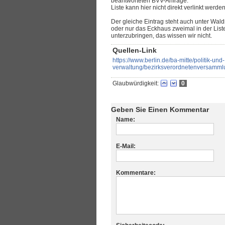
beantworteten BVV-Anfrage.
Liste kann hier nicht direkt verlinkt werden
Der gleiche Eintrag steht auch unter Walds
oder nur das Eckhaus zweimal in der List
unterzubringen, das wissen wir nicht.
Quellen-Link
https://www.berlin.de/ba-mitte/politik-und-
verwaltung/bezirksverordnetenversam
Glaubwürdigkeit:
0
Geben Sie Einen Kommentar
Name:
E-Mail:
Kommentare: