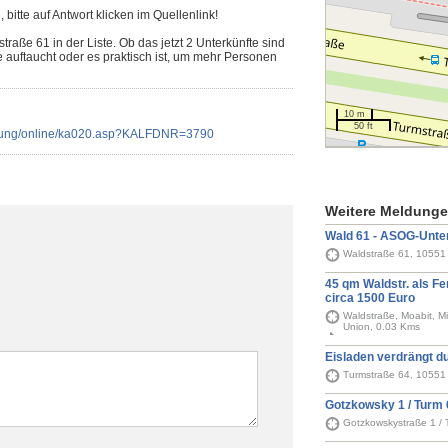
, bitte auf Antwort klicken im Quellenlink!
traße 61 in der Liste. Ob das jetzt 2 Unterkünfte sind
e auftaucht oder es praktisch ist, um mehr Personen
10 m
50 ft
mlung/online/ka020.asp?KALFDNR=3790
Weitere Meldung
Wald 61 - ASOG-Unter
Waldstraße 61, 10551 
45 qm Waldstr. als F
circa 1500 Euro
Waldstraße, Moabit, Mi
Union, 0.03 Kms
Eisladen verdrängt d
Turmstraße 64, 10551 
Gotzkowsky 1 / Turm 
Gotzkowskystraße 1 / 