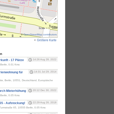
Scale = 1 : 846
©
OpenStreetMap contributors
Größere Karte
en
14:26 Aug 28, 2022
kunft - 17 Plätze
Berlin, 0.01 Kms
14:31 Jul 29, 2014
erienwohnung für
tte, Berlin, 10551, Deutschland, Europäische
20:12 Dec 30, 2022
urch Mieterhöhung
Berlin, 0.05 Kms
22:29 Aug 26, 2018
65 - Aufstockung!
Turmstraße 65, 10555 Berlin, 0.05 Kms