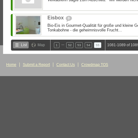
Eisbox
0
Bio-Eis in Gourmet-Qualität für große und kleine Ge
Tonkabohne - die geheimnisvolle Frucht...
…
List
Map
1081-1089 of 108
1
52
53
54
55
Home
Submit a Report
Contact Us
Crowdmap TOS