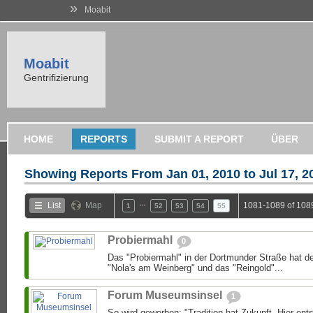
»
Moabit
Moabit
Gentrifizierung
HOME
REPORTS
SUBMIT A REPORT
ÜBER
Showing Reports From
Jan 01, 2010 to Jul 17, 2
…
List
Map
1081-1089 of 108
1
52
53
54
55
Probiermahl
0
Das "Probiermahl" in der Dortmunder Straße hat d
"Nola's am Weinberg" und das "Reingold"...
Forum Museumsinsel
1
So wird geworben: "Tradition hat Zukunft. Hier en