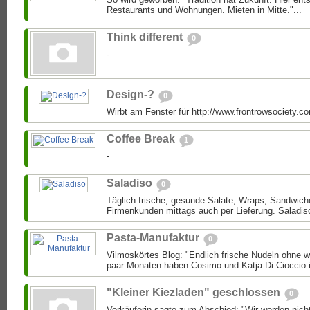
Restaurants und Wohnungen. Mieten in Mitte."...
Think different
0
-
Design-?
0
Wirbt am Fenster für http://www.frontrowsociety.c
Coffee Break
1
-
Saladiso
0
Täglich frische, gesunde Salate, Wraps, Sandwich
Firmenkunden mittags auch per Lieferung. Saladiso 
Pasta-Manufaktur
0
Vilmoskörtes Blog: "Endlich frische Nudeln ohne w
paar Monaten haben Cosimo und Katja Di Cioccio i
"Kleiner Kiezladen" geschlossen
0
Verkäuferin sagte zum Abschied: "Wir werden nich