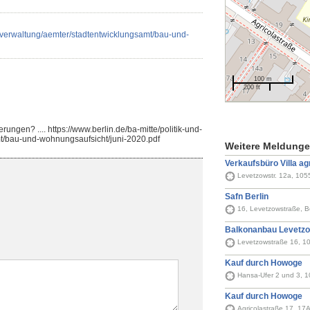
nd-verwaltung/aemter/stadtentwicklungsamt/bau-und-
100 m
200 ft
rungen? .... https://www.berlin.de/ba-mitte/politik-und-
t/bau-und-wohnungsaufsicht/juni-2020.pdf
Weitere Meldung
Verkaufsbüro Villa ag
Levetzowstr. 12a, 105
Safn Berlin
16, Levetzowstraße, B
Balkonanbau Levetz
Levetzowstraße 16, 10
Kauf durch Howoge
Hansa-Ufer 2 und 3, 1
Kauf durch Howoge
Agricolastraße 17, 17