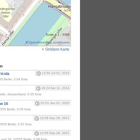
Scale = 1 : 3386
©
OpenStreetMap contributors
Größere Karte
en
12:55 Jul 02, 2015
ricola
55 Berlin, 0.04 Kms
16:24 Apr 11, 2014
erlin, Deutschland, 0.05 Kms
01:51 Jan 01, 2020
ow 16
555 Berlin, 0.05 Kms
12:09 Sep 28, 2021
0555 Berlin, 0.07 Kms
12:05 Sep 28, 2021
A und 18, 10555 Berlin, 0.08 Kms