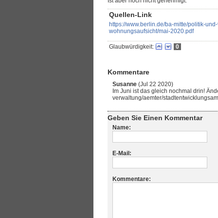
Ist aber noch nicht genehmigt.
Quellen-Link
https://www.berlin.de/ba-mitte/politik-u
wohnungsaufsicht/mai-2020.pdf
Glaubwürdigkeit:
0
Kommentare
Susanne
(Jul 22 2020)
Im Juni ist das gleich nochmal drin! Ände
verwaltung/aemter/stadtentwicklungsam
Geben Sie Einen Kommentar
Name:
E-Mail:
Kommentare: