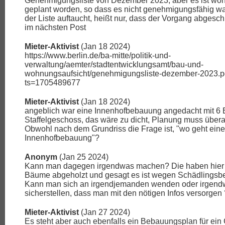
Genehmigungsliste von Dezember 2023, aber es ist wohl
geplant worden, so dass es nicht genehmigungsfähig wa
der Liste auftaucht, heißt nur, dass der Vorgang abgeschl
im nächsten Post
Mieter-Aktivist
(Jan 18 2024)
https://www.berlin.de/ba-mitte/politik-und-
verwaltung/aemter/stadtentwicklungsamt/bau-und-
wohnungsaufsicht/genehmigungsliste-dezember-2023.p
ts=1705489677
Mieter-Aktivist
(Jan 18 2024)
angeblich war eine Innenhofbebauung angedacht mit 6
Staffelgeschoss, das wäre zu dicht, Planung muss übera
Obwohl nach dem Grundriss die Frage ist, "wo geht eine
Innenhofbebauung"?
Anonym
(Jan 25 2024)
Kann man dagegen irgendwas machen? Die haben hier 
Bäume abgeholzt und gesagt es ist wegen Schädlingsb
Kann man sich an irgendjemanden wenden oder irgend
sicherstellen, dass man mit den nötigen Infos versorgen 
Mieter-Aktivist
(Jan 27 2024)
Es steht aber auch ebenfalls ein Bebauungsplan für ein