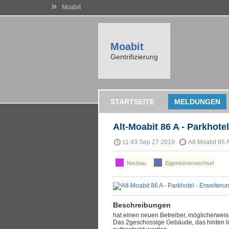
»
Moabit
Moabit
Gentrifizierung
STARTSEITE
MELDUNGEN
Alt-Moabit 86 A - Parkhotel
11:43 Sep 27 2019
Alt-Moabit 86 
Neubau
Eigentümerwechsel
Beschreibungen
hat einen neuen Betreiber, möglicherwei
Das 2geschossige Gebäude, das hinten li