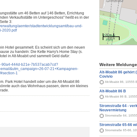
ngsstätte um 46 Betten auf 146 Betten, Errichtung
den Verkaufsstätte im Untergeschoss" heißt es in der
eite 3:
d-verwaltung/aemter/stadtentwicklungsamt/bau-und-
i-2020.pdf
20 m
100 ft
r ein Hotel gesammelt. Es scheint sich um den neuen
ause zu handeln: Die Kette Harry's Home Stay (s.
 Hotel in Alt-Moabit und sammelt Geld dafür:
Weitere Meldung
cfb-90a4-444d-b21e-7b537acab7cd?
=email&utm_campaign=26-07-21+Kampagnen-
Alt-Moabit 86 gehört (
#section-1
Covivio
em. Park Hotel handelt oder um die Alt-Moabit 86
Alt-Moabit 86, 10555 B
 könnte auch das Wohnhaus passen, denn ein kleines
erade.
Alt-Moabit 86 B
Alt-Moabit 86 B, 10555
Stromstraße 64 - verk
Neuvermietung
Stromstraße 64, 10555
Stromstraße 65-66 wi
Stromstraße 65-66, 10