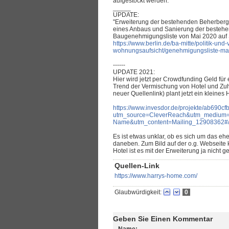
aufgestockt werden.
_____
UPDATE:
"Erweiterung der bestehenden Beherbergu
eines Anbaus und Sanierung der bestehen
Baugenehmigungsliste von Mai 2020 auf S
https://www.berlin.de/ba-mitte/politik-un
wohnungsaufsicht/genehmigungsliste-ma
------
UPDATE 2021:
Hier wird jetzt per Crowdfunding Geld fü
Trend der Vermischung von Hotel und Zuh
neuer Quellenlink) plant jetzt ein kleines
https://www.invesdor.de/projekte/ab690
utm_source=CleverReach&utm_medium
Name&utm_content=Mailing_12908362#/
Es ist etwas unklar, ob es sich um das eh
daneben. Zum Bild auf der o.g. Webseite
Hotel ist es mit der Erweiterung ja nicht g
Quellen-Link
https://www.harrys-home.com/
Glaubwürdigkeit:
0
Geben Sie Einen Kommentar