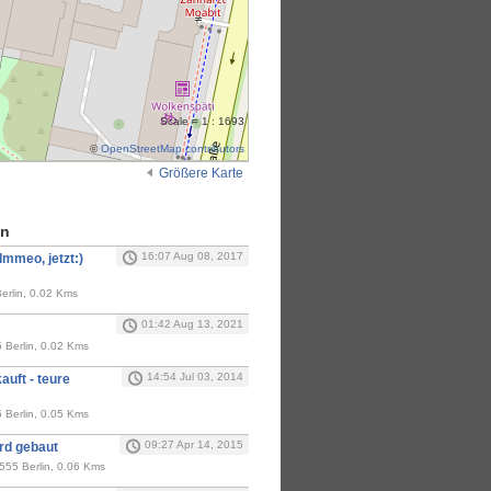
Scale = 1 : 1693
©
OpenStreetMap contributors
Größere Karte
en
16:07 Aug 08, 2017
Immeo, jetzt:)
erlin, 0.02 Kms
01:42 Aug 13, 2021
 Berlin, 0.02 Kms
14:54 Jul 03, 2014
auft - teure
 Berlin, 0.05 Kms
09:27 Apr 14, 2015
rd gebaut
555 Berlin, 0.06 Kms