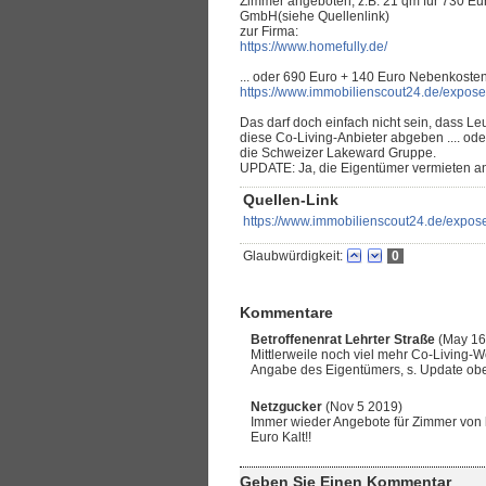
Zimmer angeboten, z.B. 21 qm für 730 Eu
GmbH(siehe Quellenlink)
zur Firma:
https://www.homefully.de/
... oder 690 Euro + 140 Euro Nebenkosten
https://www.immobilienscout24.de/expos
Das darf doch einfach nicht sein, dass
diese Co-Living-Anbieter abgeben .... od
die Schweizer Lakeward Gruppe.
UPDATE: Ja, die Eigentümer vermieten a
Quellen-Link
https://www.immobilienscout24.de/expo
Glaubwürdigkeit:
0
Kommentare
Betroffenenrat Lehrter Straße
(May 16
Mittlerweile noch viel mehr Co-Living-Wo
Angabe des Eigentümers, s. Update obe
Netzgucker
(Nov 5 2019)
Immer wieder Angebote für Zimmer von h
Euro Kalt!!
Geben Sie Einen Kommentar