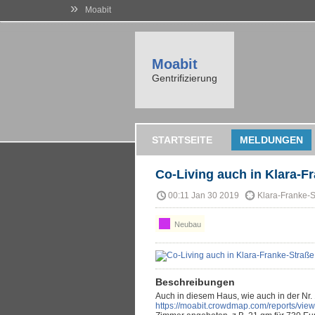
»
Moabit
Moabit
Gentrifizierung
STARTSEITE
MELDUNGEN
Co-Living auch in Klara-F
00:11 Jan 30 2019
Klara-Franke-S
Neubau
Beschreibungen
Auch in diesem Haus, wie auch in der Nr. 
https://moabit.crowdmap.com/reports/vie