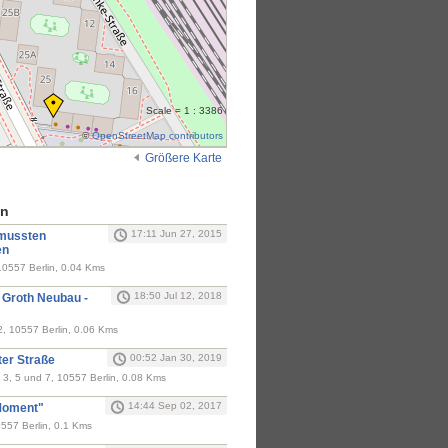
Scale = 1 : 3386
©
OpenStreetMap contributors
Größere Karte
en
17:11 Jun 27, 2015
 mussten
en
10557 Berlin, 0.04 Kms
18:50 Jul 12, 2018
- Groth Neubau -
2, 10557 Berlin, 0.06 Kms
00:52 Jan 30, 2019
er Straße
 3, 5 und 7, 10557 Berlin, 0.08 Kms
14:44 Sep 02, 2017
 Moment"
0557 Berlin, 0.1 Kms