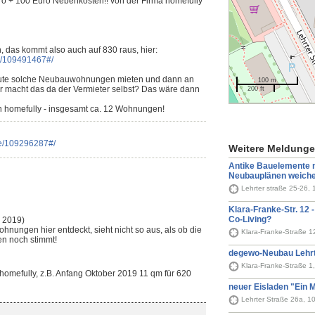
ro + 100 Euro Nebenkosten!! von der Firma homefully
, das kommt also auch auf 830 raus, hier:
e/109491467#/
 Leute solche Neubauwohnungen mieten und dann an
100 m
er macht das da der Vermieter selbst? Das wäre dann
200 ft
n homefully - insgesamt ca. 12 Wohnungen!
se/109296287#/
Weitere Meldung
Antike Bauelemente
Neubauplänen weich
Lehrter straße 25-26, 
Klara-Franke-Str. 12 
Co-Living?
 2019)
hnungen hier entdeckt, sieht nicht so aus, als ob die
Klara-Franke-Straße 1
n noch stimmt!
degewo-Neubau Lehrt
Klara-Franke-Straße 1,
omefully, z.B. Anfang Oktober 2019 11 qm für 620
neuer Eisladen "Ein
Lehrter Straße 26a, 1