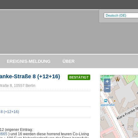
EREIGNIS-MELDUNG
ÜBER
ranke-Straße 8 (+12+16)
BESTÄTIGT
+
traße 8, 10557 Berlin
−
12 (eigener Eintrag:
w/665
) und 16 werden diese horrend teuren Co-Living