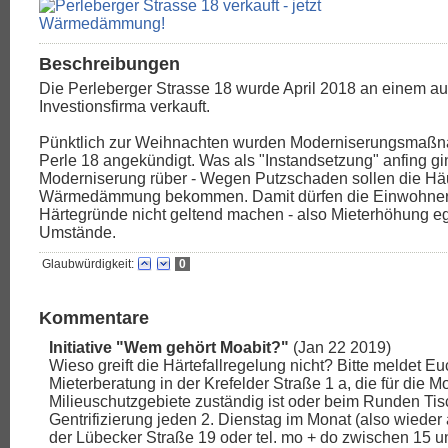
Beschreibungen
Die Perleberger Strasse 18 wurde April 2018 an einem a
Investionsfirma verkauft.
Pünktlich zur Weihnachten wurden Moderniserungsmaßn
Perle 18 angekündigt. Was als "Instandsetzung" anfing gi
Moderniserung rüber - Wegen Putzschaden sollen die Häu
Wärmedämmung bekommen. Damit dürfen die Einwohner f
Härtegründe nicht geltend machen - also Mieterhöhung eg
Umstände.
Glaubwürdigkeit:
0
Kommentare
Initiative "Wem gehört Moabit?"
(Jan 22 2019)
Wieso greift die Härtefallregelung nicht? Bitte meldet Eu
Mieterberatung in der Krefelder Straße 1 a, die für die M
Milieuschutzgebiete zuständig ist oder beim Runden Ti
Gentrifizierung jeden 2. Dienstag im Monat (also wieder 
der Lübecker Straße 19 oder tel. mo + do zwischen 15 u