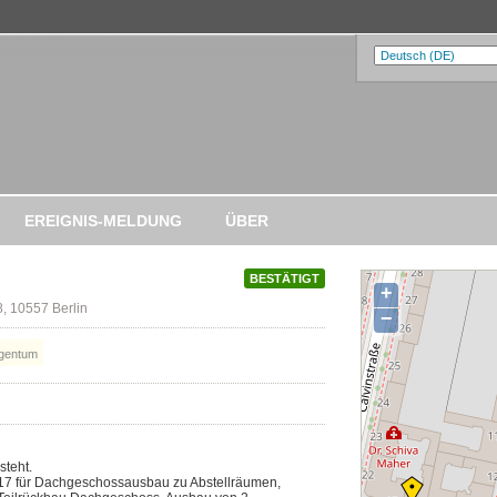
EREIGNIS-MELDUNG
ÜBER
BESTÄTIGT
+
, 10557 Berlin
−
gentum
steht.
17 für Dachgeschossausbau zu Abstellräumen,