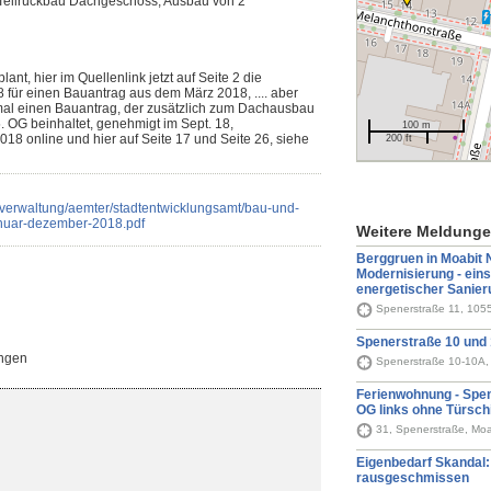
 Teilrückbau Dachgeschoss, Ausbau von 2
t, hier im Quellenlink jetzt auf Seite 2 die
8 für einen Bauantrag aus dem März 2018, .... aber
mal einen Bauantrag, der zusätzlich zum Dachausbau
OG beinhaltet, genehmigt im Sept. 18,
100 m
8 online und hier auf Seite 17 und Seite 26, siehe
200 ft
nd-verwaltung/aemter/stadtentwicklungsamt/bau-und-
nuar-dezember-2018.pdf
Weitere Meldung
Berggruen in Moabit Nr
Modernisierung - eins
energetischer Sanier
Spenerstraße 11, 1055
Spenerstraße 10 und
ngen
Spenerstraße 10-10A, 
Ferienwohnung - Spen
OG links ohne Türsch
31, Spenerstraße, Moab
Eigenbedarf Skandal: 
rausgeschmissen