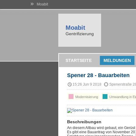
»
Moabit
Moabit
Gentrifizierung
STARTSEITE
MELDUNGEN
Spener 28 - Bauarbeiten
15:26 Jun 9 2018
Spenerstraße 28
Modernisierung
Umwandlung in Ei
Beschreibungen
An diesem Altbau wird gebaut, ein Gerüst 
Es gibt eine Bauantrag von November 20