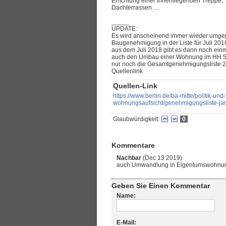
Errichtung einer innenliegenden Treppe,
Dachterrassen ....
_____
UPDATE:
Es wird anscheinend immer wieder umgeplan
Baugenehmigung in der Liste für Juli 201
aus dem Juli 2018 gibt es dann noch ein
auch den Umbau einer Wohnung im HH 5. 
nur noch die Gesamtgenehmigungsliste 201
Quellenlink
Quellen-Link
https://www.berlin.de/ba-mitte/politik-u
wohnungsaufsicht/genehmigungsliste-ja
Glaubwürdigkeit:
0
Kommentare
Nachbar
(Dec 13 2019)
auch Umwandlung in Eigentumswohnu
Geben Sie Einen Kommentar
Name:
E-Mail: