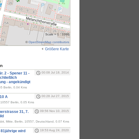
Scale = 1 : 3386
©
OpenStreetMap contributors
Größere Karte
en
00:08 Jul 18, 2014
. 2 - Spener 11 -
chließlich
ung - angekündigt
5 Berlin, 0.04 Kms
00:28 Jul 27, 2015
 10 A
10557 Berlin, 0.05 Kms
09:56 Nov 10, 2015
erstrasse 31, 7.
ild
it, Mitte, Berlin, 10557, Deutschland, 0.07 Kms
19:53 Aug 24, 2020
81jährige wird