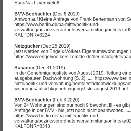
Euro/Nacht vermietet!
BVV-Beobachter
(Dec 6 2019)
Antwort auf Kleine Anfrage von Frank Bertermann von Sept
https://www.berlin.de/ba-mitte/politik-und-
verwaltung/bezirksverordnetenversammlung/online/ka0
KALFDNR=3224
Netzgucker
(Dec 25 2019)
jetzt werden von Engel&Völkers Eigentumswohnungen ang
https://www.engelvoelkers.com/de-de/berlin/projekte/paul
Susanne
(Dec 31 2019)
in der Genehmigungsliste von August 2019, Teilung einer
ausgebauten Dachwohnung (S. 2): ..... https://www.berli
mitte/politik-und-verwaltung/aemter/stadtentwicklungsa
wohnungsaufsicht/genehmigungsliste-august-2019.pdf
BVV-Beobachter
(Feb 3 2020)
Von 24 Wohnungen sind nur noch 9 bewohnt !!! - es gibt 
Anfrage in der BVV - bis jetzt noch nicht beantwortet: ......
https://www.berlin.de/ba-mitte/politik-und-
verwaltung/bezirksverordnetenversammlung/online/ka0
KALFDNR=3348