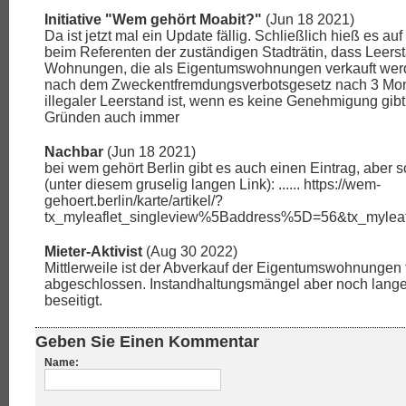
Initiative "Wem gehört Moabit?"
(Jun 18 2021)
Da ist jetzt mal ein Update fällig. Schließlich hieß es au
beim Referenten der zuständigen Stadträtin, dass Leers
Wohnungen, die als Eigentumswohnungen verkauft werd
nach dem Zweckentfremdungsverbotsgesetz nach 3 Mo
illegaler Leerstand ist, wenn es keine Genehmigung gib
Gründen auch immer
Nachbar
(Jun 18 2021)
bei wem gehört Berlin gibt es auch einen Eintrag, aber
(unter diesem gruselig langen Link): ...... https://wem-
gehoert.berlin/karte/artikel/?
tx_myleaflet_singleview%5Baddress%5D=56&tx_mylea
Mieter-Aktivist
(Aug 30 2022)
Mittlerweile ist der Abverkauf der Eigentumswohnungen 
abgeschlossen. Instandhaltungsmängel aber noch lange 
beseitigt.
Geben Sie Einen Kommentar
Name: