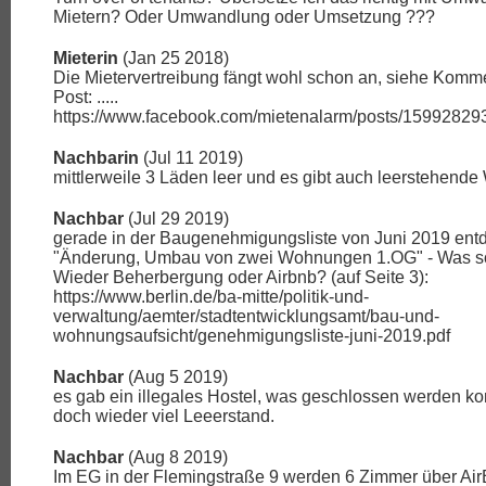
Mietern? Oder Umwandlung oder Umsetzung ???
Mieterin
(Jan 25 2018)
Die Mietervertreibung fängt wohl schon an, siehe Komm
Post: .....
https://www.facebook.com/mietenalarm/posts/1599282
Nachbarin
(Jul 11 2019)
mittlerweile 3 Läden leer und es gibt auch leerstehend
Nachbar
(Jul 29 2019)
gerade in der Baugenehmigungsliste von Juni 2019 entd
"Änderung, Umbau von zwei Wohnungen 1.OG" - Was so
Wieder Beherbergung oder Airbnb? (auf Seite 3):
https://www.berlin.de/ba-mitte/politik-und-
verwaltung/aemter/stadtentwicklungsamt/bau-und-
wohnungsaufsicht/genehmigungsliste-juni-2019.pdf
Nachbar
(Aug 5 2019)
es gab ein illegales Hostel, was geschlossen werden kon
doch wieder viel Leeerstand.
Nachbar
(Aug 8 2019)
Im EG in der Flemingstraße 9 werden 6 Zimmer über Air