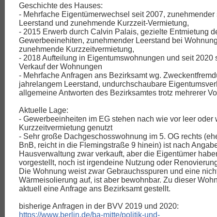
Geschichte des Hauses:
- Mehrfache Eigentümerwechsel seit 2007, zunehmender 
Leerstand und zunehmende Kurzzeit-Vermietung,
- 2015 Erwerb durch Calvin Palais, gezielte Entmietung d
Gewerbeeinehiten, zunehmender Leerstand bei Wohnung
zunehmende Kurzzeitvermietung,
- 2018 Aufteilung in Eigentumswohnungen und seit 2020 
Verkauf der Wohnungen
- Mehrfache Anfragen ans Bezirksamt wg. Zweckentfrem
jahrelangem Leerstand, undurchschaubare Eigentumsverh
allgemeine Antworten des Bezirksamtes trotz mehrerer V
Aktuelle Lage:
- Gewerbeeinheiten im EG stehen nach wie vor leer oder
Kurzzeitvermietung genutzt
- Sehr große Dachgeschosswohnung im 5. OG rechts (ehe
BnB, reicht in die Flemingstraße 9 hinein) ist nach Angab
Hausverwaltung zwar verkauft, aber die Eigentümer habe
vorgestellt, noch ist irgendeine Nutzung oder Renovierun
Die Wohnung weist zwar Gebrauchsspuren und eine nicht
Wärmeisolierung auf, ist aber bewohnbar. Zu dieser Woh
aktuell eine Anfrage ans Bezirksamt gestellt.
bisherige Anfragen in der BVV 2019 und 2020:
https://www.berlin.de/ba-mitte/politik-und-