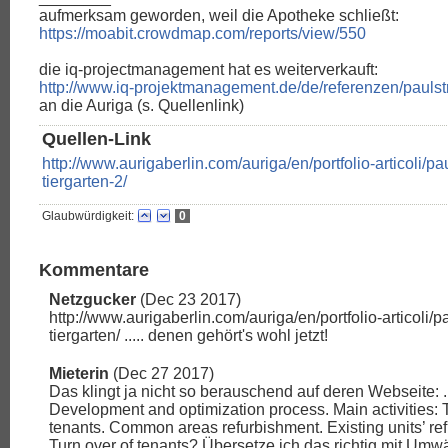
aufmerksam geworden, weil die Apotheke schließt:
https://moabit.crowdmap.com/reports/view/550
die iq-projectmanagement hat es weiterverkauft:
http://www.iq-projektmanagement.de/de/referenzen/pauls
an die Auriga (s. Quellenlink)
Quellen-Link
http://www.aurigaberlin.com/auriga/en/portfolio-articoli/pa
tiergarten-2/
Glaubwürdigkeit:
0
Kommentare
Netzgucker
(Dec 23 2017)
http://www.aurigaberlin.com/auriga/en/portfolio-articoli/p
tiergarten/ ..... denen gehört's wohl jetzt!
Mieterin
(Dec 27 2017)
Das klingt ja nicht so berauschend auf deren Webseite: ..
Development and optimization process. Main activities: T
tenants. Common areas refurbishment. Existing units’ refu
Turn over of tenants? Übersetze ich das richtig mit Um