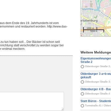
 aus dem Ende des 19. Jahrhunderts ist vom
rnommen und restauriert worden. http://www.das-
1000 m
5000 ft
u tun haben soll... Der Bäcker ist schon seit
Einrichtung statt verschrottet zu werden sogar bei
r erstmal meckern.
Weitere Meldung
Eigentumswohnungen
Straße 2
Oldenburger Straße 2
Oldenburger 3 a+b w
gekauft
Oldenburger Straße 3 
Oldenburger 4 B - Ba
Oldenburger Straße 4 
Statt Büros - Stude
Turmstraße 41 / Olden