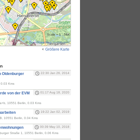
Scale = 1 : 54K
©
OpenStreetMap contributors
Größere Karte
en
22:30 Jan 26, 2014
 Oldenburger
, 0.03 Kms
01:17 Aug 18, 2020
urde von der EVM
a+b, 10551 Berlin, 0.03 Kms
19:22 Jan 02, 2019
uarbeiten
B, 10551 Berlin, 0.04 Kms
00:39 May 10, 2018
ntenwohnungen
burger Straße 1, 10551 Berlin, 0.06 Kms