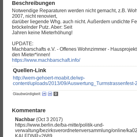
Beschreibungen
Notwendige Reparaturen werden nicht gemacht, z.B. W
2007, nicht renoviert,
darüber liegende Whg. auch nicht. Außerdem undichte Fe
bröckelnder Putz. Aber: Seit
Jahren keine Mieterhöhung!
UPDATE:
Machbarschafts e.V. - Offenes Wohnzimmer - Hausprojek
den Mieter*innen!
https://www.machbarschaft.info/
Quellen-Link
http://wem-gehoert-moabit.de/wp-
content/uploads/2013/09/Auswertung_Turmstrassenfest-
Glaubwürdigkeit:
0
Kommentare
Nachbar
(Oct 3 2017)
https://www.berlin.de/ba-mitte/politik-und-
verwaltung/bezirksverordnetenversammlung/online/ka0
KALFDNR=2689