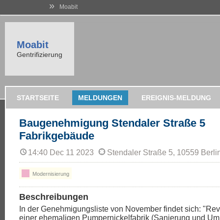
»
Moabit
Moabit
Gentrifizierung
STARTSEITE
MELDUNGEN
EREIGNIS-MELDUNG
Baugenehmigung Stendaler Straße 5
Fabrikgebäude
14:40 Dec 11 2023
Stendaler Straße 5, 10559 Berli
Modernisierung
Beschreibungen
In der Genehmigungsliste von November findet sich: "Revi
einer ehemaligen Pumpernickelfabrik (Sanierung und Um