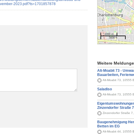
ovember-2023.pdf?ts=1701857878
1000 m
5000 ft
Weitere Meldung
Alt-Moabit 73 - Umwa
Bauarbeiten, Ferien
Alt-Moabit 73, 10555 B
Saladiso
Alt-Moabit 73, 10555 B
Eigentumswohnungen 
Zinzendorfer Straße 7
Zinzendorfer Straße 7
Baugenehmigung Herb
Betten im EG
Alt-Moabit 44, 10555 B