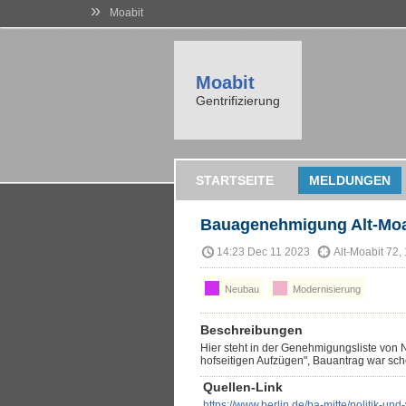
»
Moabit
Moabit
Gentrifizierung
STARTSEITE
MELDUNGEN
Bauagenehmigung Alt-Moa
14:23 Dec 11 2023
Alt-Moabit 72,
Neubau
Modernisierung
Beschreibungen
Hier steht in der Genehmigungsliste von
hofseitigen Aufzügen", Bauantrag war sch
Quellen-Link
https://www.berlin.de/ba-mitte/politik-u