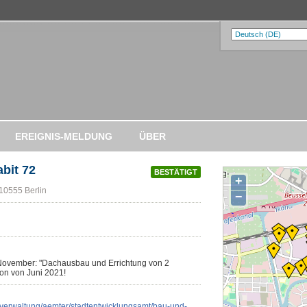
EREIGNIS-MELDUNG
ÜBER
bit 72
BESTÄTIGT
+
 10555 Berlin
−
 November: "Dachausbau und Errichtung von 2
on von Juni 2021!
nd-verwaltung/aemter/stadtentwicklungsamt/bau-und-