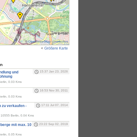
Scale = 1 : 54K
©
OpenStreetMap contributors
Größere Karte
en
15:37 Jan 23, 2026
ndlung und
wohnung
erlin, 0.03 Kms
16:53 Nov 30, 2011
erlin, 0.03 Kms
17:11 Jul 07, 2014
zu verkaufen -
, 10555 Berlin, 0.04 Kms
23:22 Sep 02, 2019
erge mit max. 10
erlin, 0.05 Kms