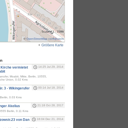
Scale = 1 : 3386
©
OpenStreetMap contributors
Größere Karte
en
14:25 Jul 29, 2014
 Kirche vermietet
bit
gerufer, Moabit, Mitte, Berlin, 10555,
sche Union, 0.02 Kms
00:14 Jul 18, 2014
r. 3 - Wikingerufer
Berlin, 0.03 Kms
21:18 Oct 28, 2017
nger Akelius
0555 Berlin, 0.11 Kms
16:04 Dec 21, 2014
zowstr.23 von Dan