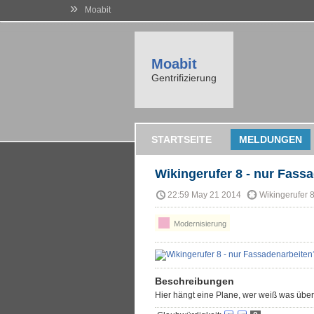
»
Moabit
Moabit
Gentrifizierung
STARTSEITE
MELDUNGEN
Wikingerufer 8 - nur Fass
22:59 May 21 2014
Wikingerufer 8
Modernisierung
Beschreibungen
Hier hängt eine Plane, wer weiß was übe