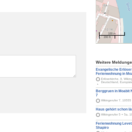
100 m
200 ft
Weitere Meldung
Evangelische Erlöser
Ferienwohnung in Moa
Erlöserkirche, 9, Wikin
Deutschland, Europäi
Berggruen in Moabit N
7
Wikingerufer 7, 10555 
Haus gehört schon lä
Wikingerufer 5 + 5a, 1
Ferienwohnung Levet
Shapiro