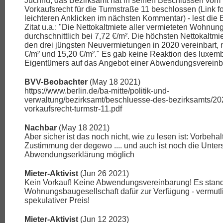
Juchhu, das Bezirksamt hat in seinen Beschlüssen vom
Vorkaufsrecht für die Turmstraße 11 beschlossen (Link f
leichteren Anklicken im nächsten Kommentar) - lest die
Zitat u.a.: "Die Nettokaltmiete aller vermieteten Wohnung
durchschnittlich bei 7,72 €/m². Die höchsten Nettokaltm
den drei jüngsten Neuvermietungen in 2020 vereinbart, 
€/m² und 15,20 €/m²." Es gab keine Reaktion des luxem
Eigentümers auf das Angebot einer Abwendungsvereinb
BVV-Beobachter
(May 18 2021)
https://www.berlin.de/ba-mitte/politik-und-
verwaltung/bezirksamt/beschluesse-des-bezirksamts/2
vorkaufsrecht-turmstr-11.pdf
Nachbar
(May 18 2021)
Aber sicher ist das noch nicht, wie zu lesen ist: Vorbehalt
Zustimmung der degewo .... und auch ist noch die Untersc
Abwendungserklärung möglich
Mieter-Aktivist
(Jun 26 2021)
Kein Vorkauf! Keine Abwendungsvereinbarung! Es stand
Wohnungsbaugesellschaft dafür zur Verfügung - vermutl
spekulativer Preis!
Mieter-Aktivist
(Jun 12 2023)