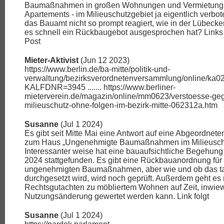
Baumaßnahmen in großen Wohnungen und Vermietung 
Apartements - im Milieuschutzgebiet ja eigentlich verbo
das Bauamt nicht so prompt reagiert, wie in der Lübecke
es schnell ein Rückbaugebot ausgesprochen hat? Links
Post
Mieter-Aktivist
(Jun 12 2023)
https://www.berlin.de/ba-mitte/politik-und-
verwaltung/bezirksverordnetenversammlung/online/ka0
KALFDNR=3945 ....... https://www.berliner-
mieterverein.de/magazin/online/mm0623/verstoesse-ge
milieuschutz-ohne-folgen-im-bezirk-mitte-062312a.htm
Susanne
(Jul 1 2024)
Es gibt seit Mitte Mai eine Antwort auf eine Abgeordnet
zum Haus „Ungenehmigte Baumaßnahmen im Milieuschu
Interessanter weise hat eine bauaufsichtliche Begehung
2024 stattgefunden. Es gibt eine Rückbauanordnung für 
ungenehmigten Baumaßnahmen, aber wie und ob das ta
durchgesetzt wird, wird noch geprüft. Außerdem geht es
Rechtsgutachten zu möbliertem Wohnen auf Zeit, inwiew
Nutzungsänderung gewertet werden kann. Link folgt
Susanne
(Jul 1 2024)