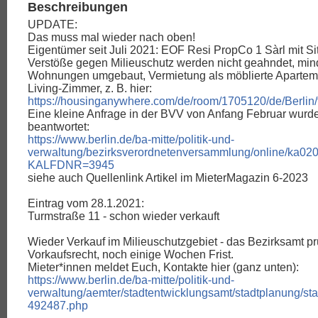
Beschreibungen
UPDATE:
Das muss mal wieder nach oben!
Eigentümer seit Juli 2021: EOF Resi PropCo 1 Sàrl mit S
Verstöße gegen Milieuschutz werden nicht geahndet, min
Wohnungen umgebaut, Vermietung als möblierte Apartem
Living-Zimmer, z. B. hier:
https://housinganywhere.com/de/room/1705120/de/Berlin/
Eine kleine Anfrage in der BVV von Anfang Februar wurde b
beantwortet:
https://www.berlin.de/ba-mitte/politik-und-
verwaltung/bezirksverordnetenversammlung/online/ka02
KALFDNR=3945
siehe auch Quellenlink Artikel im MieterMagazin 6-2023
Eintrag vom 28.1.2021:
Turmstraße 11 - schon wieder verkauft
Wieder Verkauf im Milieuschutzgebiet - das Bezirksamt pr
Vorkaufsrecht, noch einige Wochen Frist.
Mieter*innen meldet Euch, Kontakte hier (ganz unten):
https://www.berlin.de/ba-mitte/politik-und-
verwaltung/aemter/stadtentwicklungsamt/stadtplanung/st
492487.php